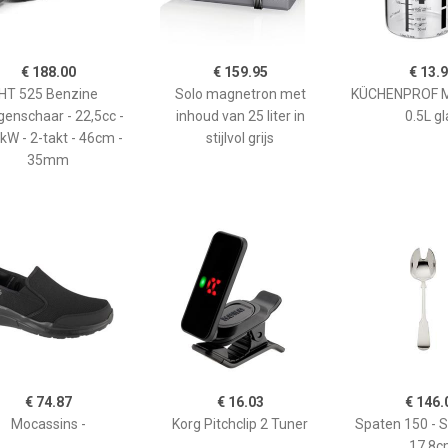
€ 188.00
€ 159.95
€ 13.
HT 525 Benzine
Solo magnetron met
KÜCHENPROF 
enschaar - 22,5cc -
inhoud van 25 liter in
0.5L gl
kW - 2-takt - 46cm -
stijlvol grijs
35mm
€ 74.87
€ 16.03
€ 146.
Mocassins -
Korg Pitchclip 2 Tuner
Spaten 150 - 
17,8c