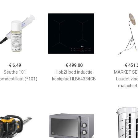
€ 6.49
€ 499.00
€ 451.
Seuthe 101
Hob2Hood inductie
MARKET SET
omdestillaat (*101)
kookplaat ILB64334CB
Laudet vlo
malachiet