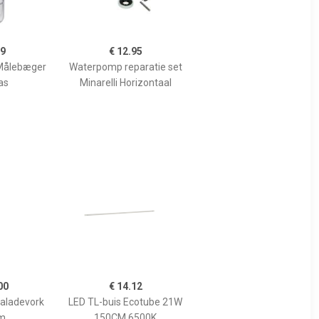
99
€ 12.95
Målebæger
Waterpomp reparatie set
as
Minarelli Horizontaal
00
€ 14.12
Saladevork
LED TL-buis Ecotube 21W
m
150CM 6500K