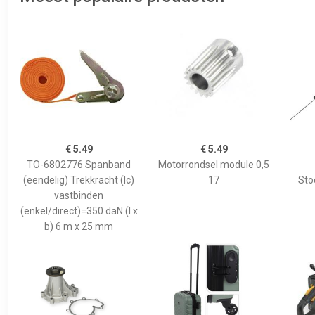
€ 5.49
€ 5.49
TO-6802776 Spanband
Motorrondsel module 0,5
(eendelig) Trekkracht (lc)
17
Sto
vastbinden
(enkel/direct)=350 daN (l x
b) 6 m x 25 mm