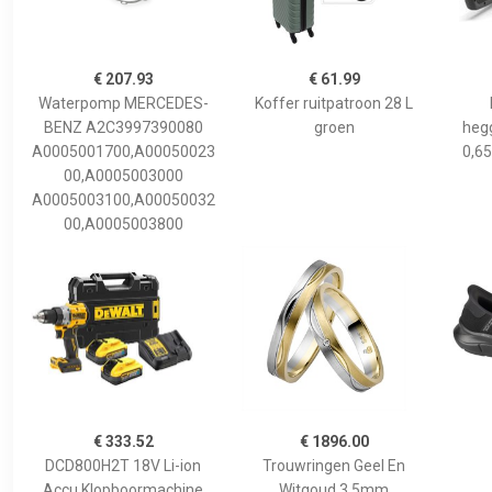
€ 207.93
€ 61.99
Waterpomp MERCEDES-
Koffer ruitpatroon 28 L
BENZ A2C3997390080
groen
hegg
A0005001700,A00050023
0,65
00,A0005003000
A0005003100,A00050032
00,A0005003800
€ 333.52
€ 1896.00
DCD800H2T 18V Li-ion
Trouwringen Geel En
Accu Klopboormachine
Witgoud 3,5mm