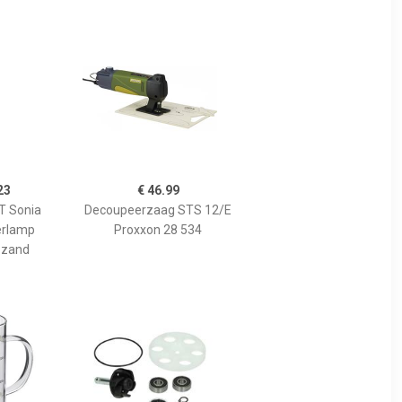
23
€ 46.99
 Sonia
Decoupeerzaag STS 12/E
erlamp
Proxxon 28 534
 zand