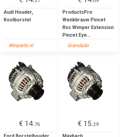
31
69
Audi Houder,
ProductsPro
Koolborstel
Wenkbrauw Pincet
Rvs Wimper Extension
Pincet Eye...
Winparts.nl
Grandado
€ 14.
€ 15.
76
29
Ford Borstelhouder
Maybach