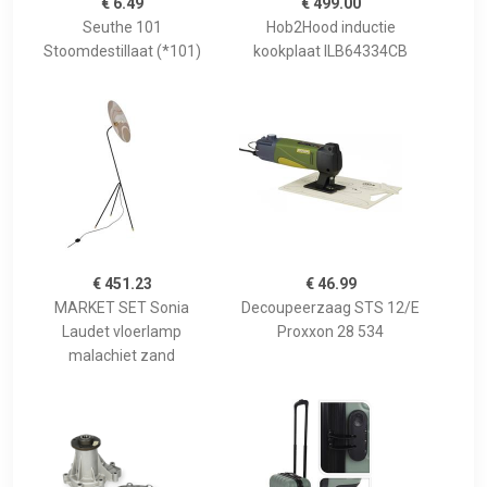
€ 6.49
€ 499.00
Seuthe 101
Hob2Hood inductie
Stoomdestillaat (*101)
kookplaat ILB64334CB
€ 451.23
€ 46.99
MARKET SET Sonia
Decoupeerzaag STS 12/E
Laudet vloerlamp
Proxxon 28 534
malachiet zand