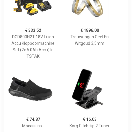
€ 333.52
€ 1896.00
DCD800H2T 18V Li-ion
Trouwringen Geel En
Accu Klopboormachine
Witgoud 3,5mm
Set (2x 5.0Ah Accu) In
TSTAK
€ 74.87
€ 16.03
Mocassins -
Korg Pitchclip 2 Tuner