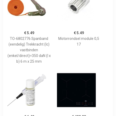
€ 5.49
€ 5.49
TO-6802776 Spanband
Motorrondsel module 0,5
(eendelig) Trekkracht (lc)
17
vastbinden
(enkel/direct)=350 daN (l x
b) 6 m x 25 mm