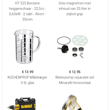
HT 525 Benzine
Solo magnetron met
heggenschaar - 22,5cc -
inhoud van 25 liter in
0,65kW - 2-takt - 46cm -
stijlvol grijs
35mm
€ 13.99
€ 12.95
KÜCHENPROF Målebæger
Waterpomp reparatie set
0.5L glas
Minarelli Horizontaal