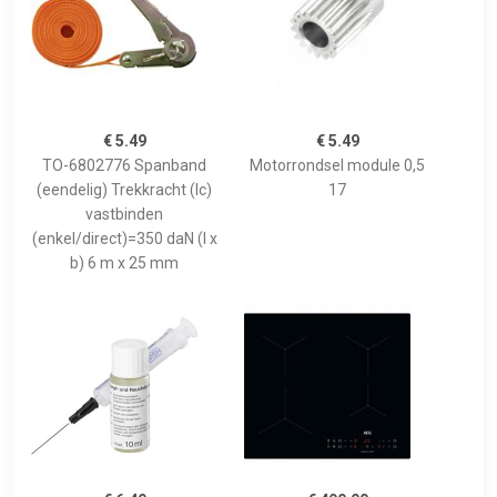
€ 5.49
€ 5.49
TO-6802776 Spanband
Motorrondsel module 0,5
(eendelig) Trekkracht (lc)
17
vastbinden
(enkel/direct)=350 daN (l x
b) 6 m x 25 mm