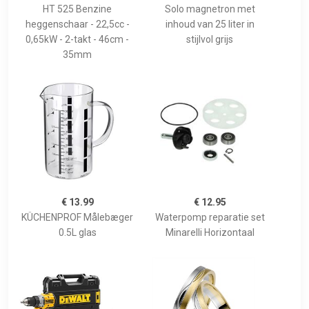
HT 525 Benzine
Solo magnetron met
heggenschaar - 22,5cc -
inhoud van 25 liter in
0,65kW - 2-takt - 46cm -
stijlvol grijs
35mm
€ 13.99
€ 12.95
KÜCHENPROF Målebæger
Waterpomp reparatie set
0.5L glas
Minarelli Horizontaal