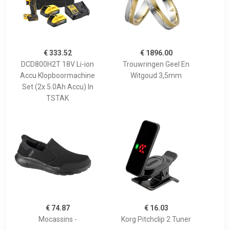
€ 333.52
€ 1896.00
DCD800H2T 18V Li-ion
Trouwringen Geel En
Accu Klopboormachine
Witgoud 3,5mm
Set (2x 5.0Ah Accu) In
TSTAK
€ 74.87
€ 16.03
Mocassins -
Korg Pitchclip 2 Tuner