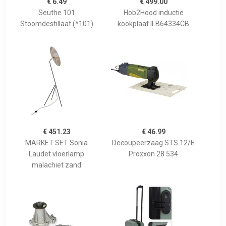
€ 6.49
€ 499.00
Seuthe 101
Hob2Hood inductie
Stoomdestillaat (*101)
kookplaat ILB64334CB
€ 451.23
€ 46.99
MARKET SET Sonia
Decoupeerzaag STS 12/E
Laudet vloerlamp
Proxxon 28 534
malachiet zand