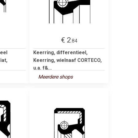
€ 2
.84
ieel
Keerring, differentieel,
iat,
Keerring, wielnaaf CORTECO,
u.a. f&...
Meerdere shops