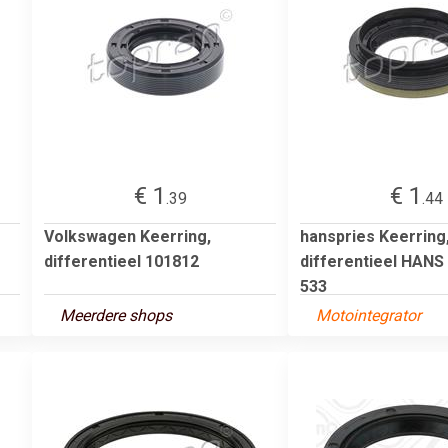
€ 1
€ 1
.39
.44
Volkswagen Keerring,
hanspries Keerring
differentieel 101812
differentieel HANS
533
Meerdere shops
Motointegrator