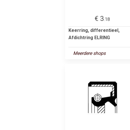
€ 3
.18
Keerring, differentieel,
Afdichtring ELRING
Meerdere shops