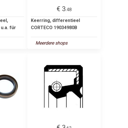
€ 3
.48
eel,
Keerring, differentieel
u.a. für
CORTECO 19034980B
Meerdere shops
€ 3