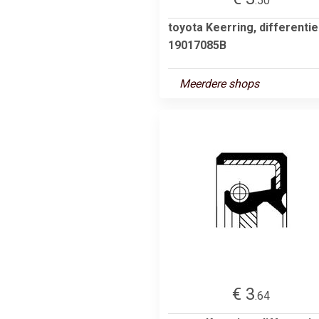
.50
toyota Keerring, differentie
19017085B
Meerdere shops
€ 3
.64