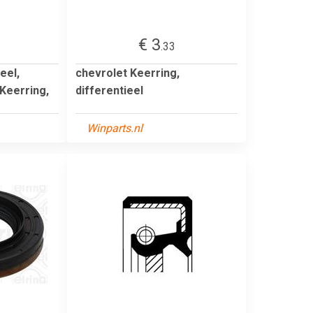
€ 3
.33
eel,
chevrolet Keerring,
 Keerring,
differentieel
Winparts.nl