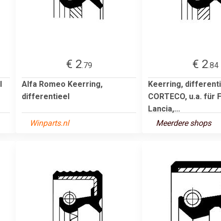
€ 2
€ 2
.79
.84
l
Alfa Romeo Keerring,
Keerring, different
differentieel
CORTECO, u.a. für F
Lancia,...
Winparts.nl
Meerdere shops