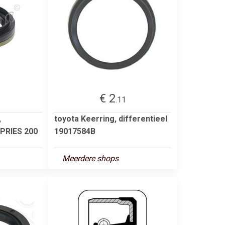
€ 2
.11
,
toyota Keerring, differentieel
 PRIES 200
19017584B
Meerdere shops