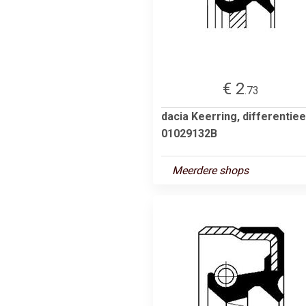
€ 2
.73
dacia Keerring, differentiee
01029132B
Meerdere shops