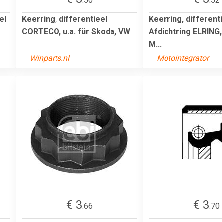
.50
.52
el
Keerring, differentieel
Keerring, differenti
CORTECO, u.a. für Skoda, VW
Afdichtring ELRING, 
M...
Winparts.nl
Motointegrator
€ 3
€ 3
.66
.70