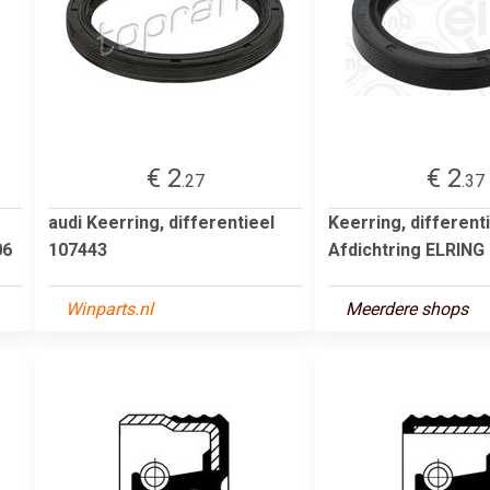
€ 2
€ 2
.27
.37
audi Keerring, differentieel
Keerring, differenti
06
107443
Afdichtring ELRING
Winparts.nl
Meerdere shops