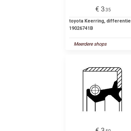
€ 3
.35
toyota Keerring, differentie
19026741B
Meerdere shops
€ 3