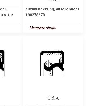
.62
eel,
suzuki Keerring, differentieel
u.a. für
19027867B
Meerdere shops
€ 3
.70