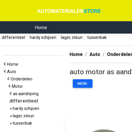
Home
differentieel
hardy schijven
lager, steun
tussenbak
Home
Auto
Onderdele
Home
auto motor as aandr
Auto
Onderdelen
MERK:
Motor
as aandrijving
differentieel
hardy schijven
lager, steun
tussenbak