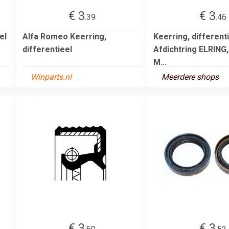
€ 3
€ 3
.39
.46
el
Alfa Romeo Keerring,
Keerring, differenti
differentieel
Afdichtring ELRING, 
M...
Winparts.nl
Meerdere shops
€ 3
€ 3