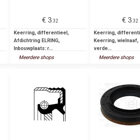
€ 3
€ 3
.32
.32
Keerring, differentieel,
Keerring, differenti
Afdichtring ELRING,
Keerring, wielnaaf,
Inbouwplaats: r...
verde...
Meerdere shops
Meerdere shops