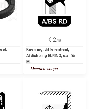
€ 2
.48
eel,
Keerring, differentieel,
Afdichtring ELRING, u.a. für
M...
Meerdere shops