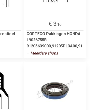
€ 3
.16
erentieel
CORTECO Pakkingen HONDA
19026755B
91205639000,91205PL3A00,91.
..
Meerdere shops