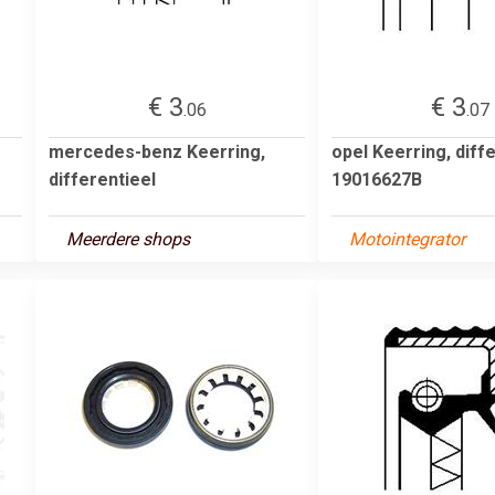
€ 3
€ 3
.06
.07
mercedes-benz Keerring,
opel Keerring, diff
differentieel
19016627B
Meerdere shops
Motointegrator