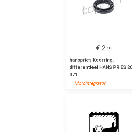
€ 2
.19
hanspries Keerring,
differentieel HANS PRIES 2
471
Motointegrator