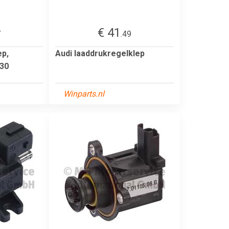
€ 41
7
.49
ep,
Audi laaddrukregelklep
130
Winparts.nl