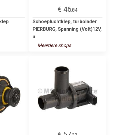
€ 46
7
.84
klep
Schoepluchtklep, turbolader
PIERBURG, Spanning (Volt)12V,
u....
Meerdere shops
€ 57