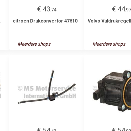
€ 43
€ 44
.74
.9
,
citroen Drukconvertor 47610
Volvo Vuldrukregel
.
Meerdere shops
Meerdere shops
€ 54
€ 54