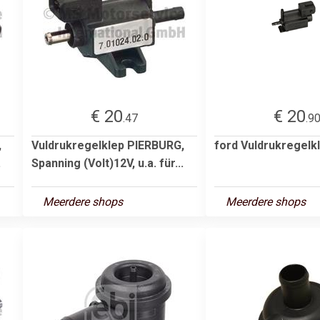
€ 20
€ 20
.47
.9
,
Vuldrukregelklep PIERBURG,
ford Vuldrukregelk
.
Spanning (Volt)12V, u.a. für...
Meerdere shops
Meerdere shops