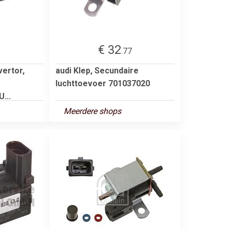
€ 32
9
.77
ertor,
audi Klep, Secundaire
luchttoevoer 701037020
...
Meerdere shops