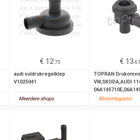
€ 12
€ 13
.73
.6
audi vuldrukregelklep
TOPRAN Drukomvo
V1025041
VW,SKODA,AUDI 11
06A145710E,06A145
Meerdere shops
Motointegrator