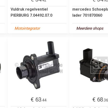
.42
.9
Vuldruk regelventiel
mercedes Schoeplu
PIERBURG 7.04492.07.0
lader 701870060
Motointegrator
Meerdere shops
€ 63
€ 68
.44
.3