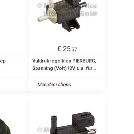
€ 25
0
.57
lep
Vuldrukregelklep PIERBURG,
Spanning (Volt)12V, u.a. für...
Meerdere shops