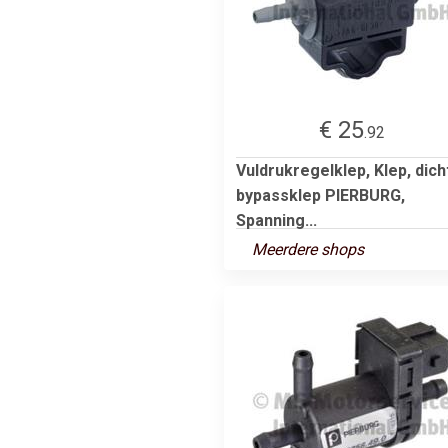
€ 25
.92
Vuldrukregelklep, Klep, dich
bypassklep PIERBURG,
Spanning...
Meerdere shops