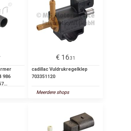
€ 16
7
.31
rmer
cadillac Vuldrukregelklep
4 986
703351120
7...
Meerdere shops