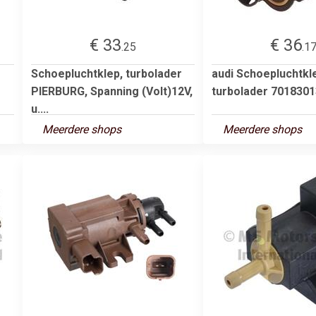
€ 33
€ 36
.25
.1
Schoepluchtklep, turbolader
audi Schoepluchtkl
PIERBURG, Spanning (Volt)12V,
turbolader 701830
u....
Meerdere shops
Meerdere shops