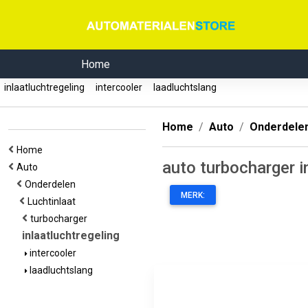
Home
inlaatluchtregeling
intercooler
laadluchtslang
Home
Auto
Onderdele
Home
auto turbocharger i
Auto
Onderdelen
MERK:
Luchtinlaat
turbocharger
inlaatluchtregeling
intercooler
laadluchtslang