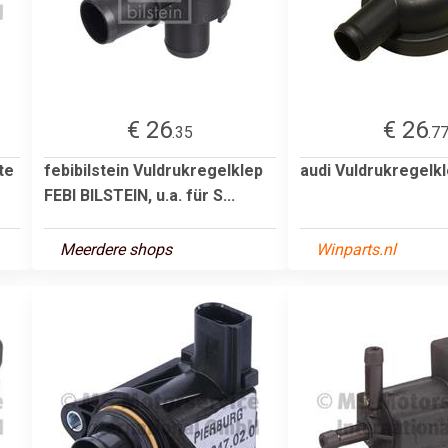
€ 26
€ 26
.35
.7
te
febibilstein Vuldrukregelklep
audi Vuldrukregelk
FEBI BILSTEIN, u.a. für S...
Meerdere shops
Winparts.nl