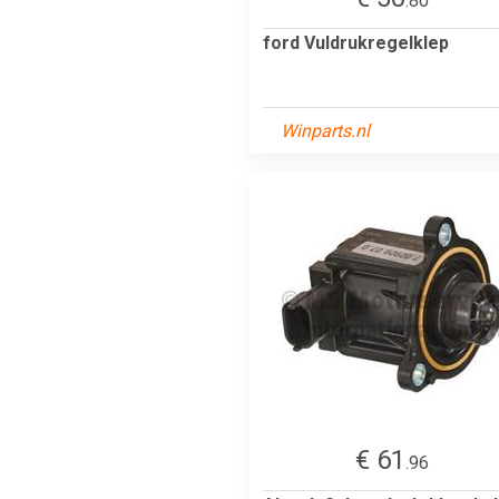
.80
ford Vuldrukregelklep
Winparts.nl
€ 61
.96