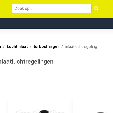
n
Luchtinlaat
turbocharger
inlaatluchtregeling
nlaatluchtregelingen