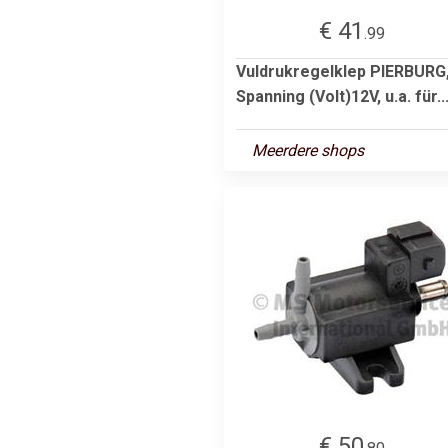
€ 41
.99
Vuldrukregelklep PIERBURG
Spanning (Volt)12V, u.a. für..
Meerdere shops
€ 50