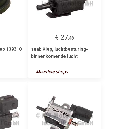
€ 27
7
.48
lep 139310
saab Klep, luchtbesturing-
binnenkomende lucht
Meerdere shops