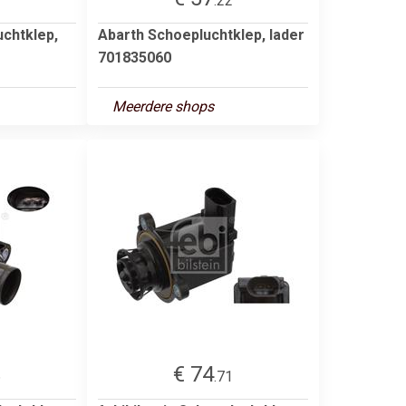
2
.22
chtklep,
Abarth Schoepluchtklep, lader
701835060
Meerdere shops
€ 74
6
.71