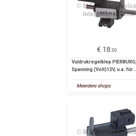
€ 18
.30
Vuldrukregelklep PIERBURG
Spanning (Volt)12V, u.a. für..
Meerdere shops