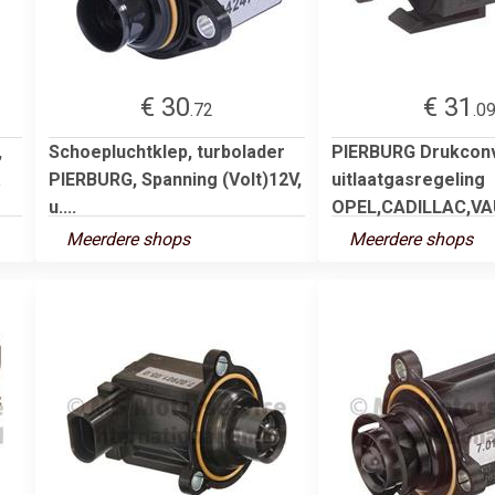
€ 30
€ 31
.72
.0
,
Schoepluchtklep, turbolader
PIERBURG Drukconv
.
PIERBURG, Spanning (Volt)12V,
uitlaatgasregeling
u....
OPEL,CADILLAC,VAU
Meerdere shops
Meerdere shops