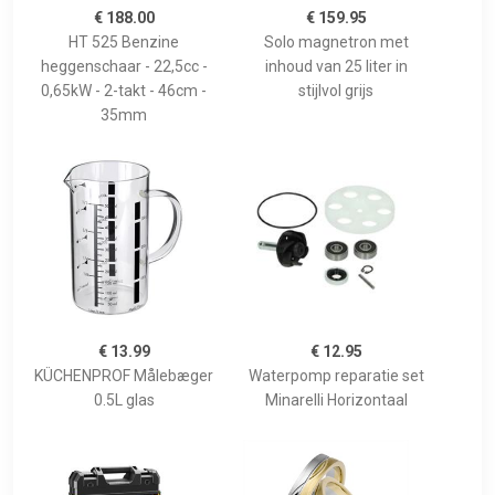
€ 188.00
€ 159.95
HT 525 Benzine
Solo magnetron met
heggenschaar - 22,5cc -
inhoud van 25 liter in
0,65kW - 2-takt - 46cm -
stijlvol grijs
35mm
€ 13.99
€ 12.95
KÜCHENPROF Målebæger
Waterpomp reparatie set
0.5L glas
Minarelli Horizontaal