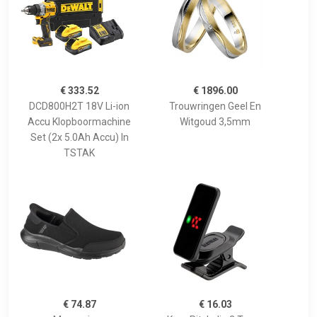
€ 333.52
€ 1896.00
DCD800H2T 18V Li-ion
Trouwringen Geel En
Accu Klopboormachine
Witgoud 3,5mm
Set (2x 5.0Ah Accu) In
TSTAK
€ 74.87
€ 16.03