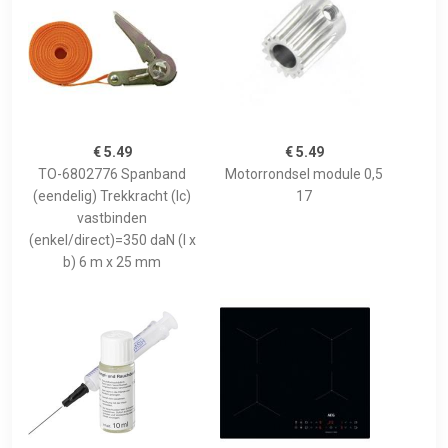
€ 5.49
€ 5.49
TO-6802776 Spanband
Motorrondsel module 0,5
(eendelig) Trekkracht (lc)
17
vastbinden
(enkel/direct)=350 daN (l x
b) 6 m x 25 mm