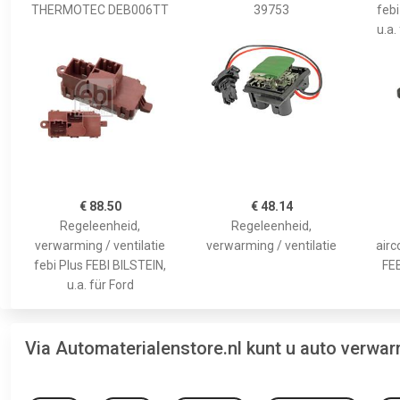
THERMOTEC DEB006TT
39753
febi
u.a
€ 88.50
€ 48.14
Regeleenheid,
Regeleenheid,
verwarming / ventilatie
verwarming / ventilatie
airc
febi Plus FEBI BILSTEIN,
FEB
u.a. für Ford
Via Automaterialenstore.nl kunt u auto verwa