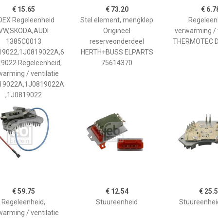
€ 15.65
€ 73.20
€ 6.7
DEX Regeleenheid
Stel element, mengklep
Regeleen
VW,SKODA,AUDI
Origineel
verwarming / v
1385C0013
reserveonderdeel
THERMOTEC 
19022,1J0819022A,6
HERTH+BUSS ELPARTS
9022 Regeleenheid,
75614370
warming / ventilatie
19022A,1J0819022A
,1J0819022
€ 59.75
€ 12.54
€ 25.
Regeleenheid,
Stuureenheid
Stuureenhei
warming / ventilatie