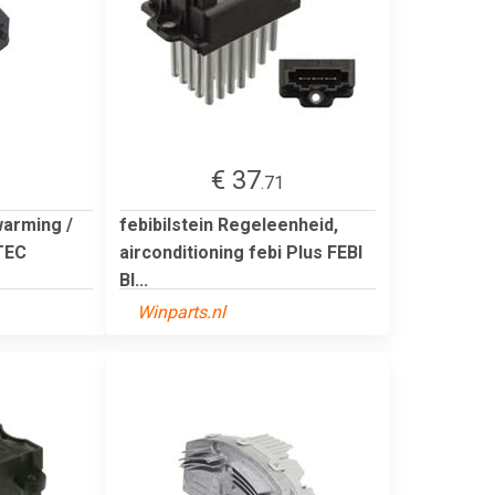
€ 37
2
.71
warming /
febibilstein Regeleenheid,
TEC
airconditioning febi Plus FEBI
BI...
Winparts.nl