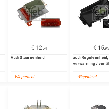
€ 12
€ 15
.54
.9
/
Audi Stuureenheid
audi Regeleenheid,
verwarming / ventil
Winparts.nl
Winparts.nl