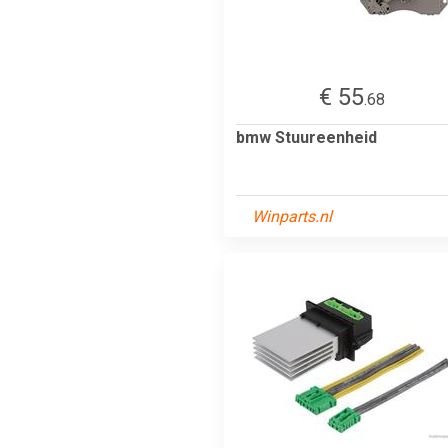
€ 55
.68
bmw Stuureenheid
Winparts.nl