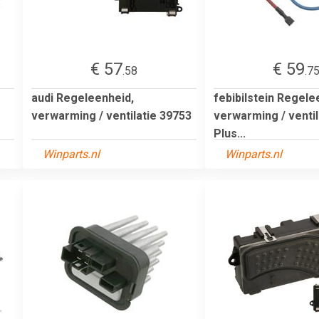
€ 57
€ 59
.58
.7
audi Regeleenheid,
febibilstein Regele
verwarming / ventilatie 39753
verwarming / ventil
Plus...
Winparts.nl
Winparts.nl