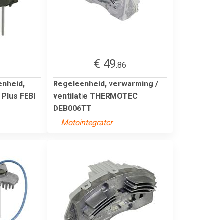
€ 49
8
.86
enheid,
Regeleenheid, verwarming /
 Plus FEBI
ventilatie THERMOTEC
DEB006TT
Motointegrator