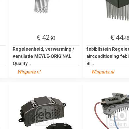
€ 42
€ 44
.93
.4
Regeleenheid, verwarming /
febibilstein Regele
ventilatie MEYLE-ORIGINAL
airconditioning febi
Quality...
BI...
Winparts.nl
Winparts.nl