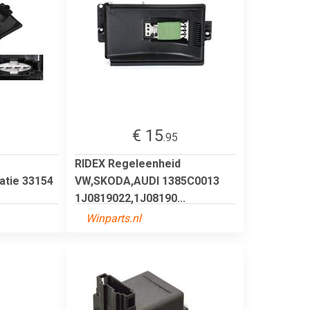
€ 15
5
.95
RIDEX Regeleenheid
atie 33154
VW,SKODA,AUDI 1385C0013
1J0819022,1J08190...
Winparts.nl