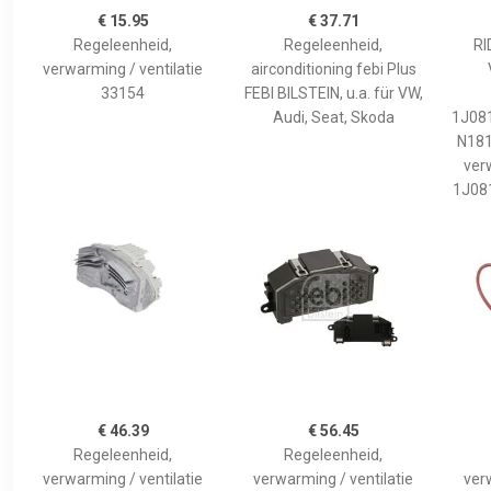
€ 15.95
€ 37.71
Regeleenheid,
Regeleenheid,
RI
verwarming / ventilatie
airconditioning febi Plus
33154
FEBI BILSTEIN, u.a. für VW,
Audi, Seat, Skoda
1J08
N181
ver
1J08
€ 46.39
€ 56.45
Regeleenheid,
Regeleenheid,
verwarming / ventilatie
verwarming / ventilatie
ver