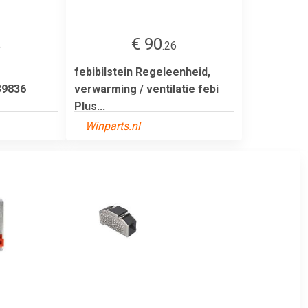
€ 90
4
.26
febibilstein Regeleenheid,
 39836
verwarming / ventilatie febi
Plus...
Winparts.nl