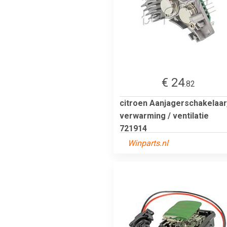
€ 24
.82
citroen Aanjagerschakelaar
verwarming / ventilatie
721914
Winparts.nl