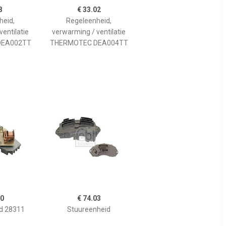
8
€ 33.02
heid,
Regeleenheid,
entilatie
verwarming / ventilatie
DEA002TT
THERMOTEC DEA004TT
50
€ 74.03
d 28311
Stuureenheid