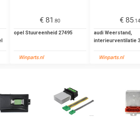
€ 81
€ 85
.80
.1
opel Stuureenheid 27495
audi Weerstand,
l
interieurventilatie
Winparts.nl
Winparts.nl