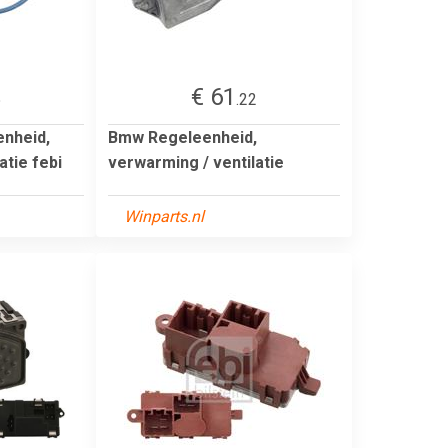
€ 61
5
.22
enheid,
Bmw Regeleenheid,
atie febi
verwarming / ventilatie
Winparts.nl