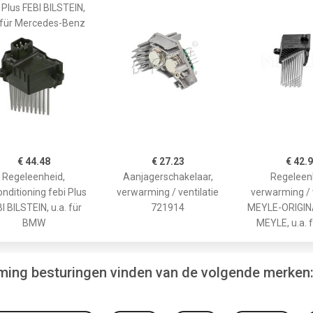
 Plus FEBI BILSTEIN,
. für Mercedes-Benz
€ 44.48
€ 27.23
€ 42.
Regeleenheid,
Aanjagerschakelaar,
Regeleen
onditioning febi Plus
verwarming / ventilatie
verwarming / v
I BILSTEIN, u.a. für
721914
MEYLE-ORIGINA
BMW
MEYLE, u.a.
rming besturingen vinden van de volgende merken