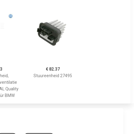
93
€ 82.37
heid,
Stuureenheid 27495
entilatie
L Quality
 für BMW
: