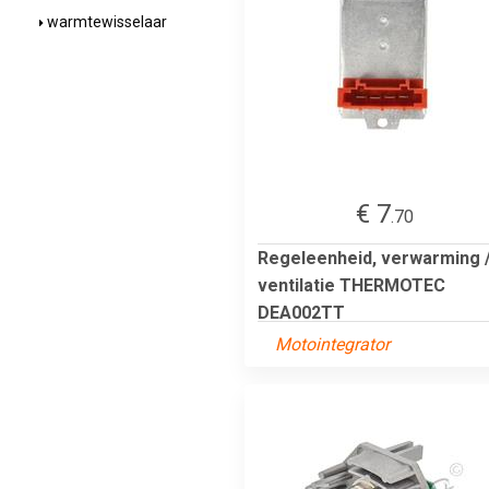
warmtewisselaar
€ 7
.70
Regeleenheid, verwarming 
ventilatie THERMOTEC
DEA002TT
Motointegrator