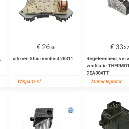
€ 26
€ 33
.46
.3
,
citroen Stuureenheid 28311
Regeleenheid, ver
ventilatie THERMO
DEA004TT
Winparts.nl
Motointegrator