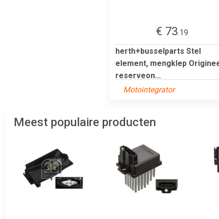
€ 73
.19
herth+busselparts Stel
element, mengklep Originee
reserveon...
Motointegrator
Meest populaire producten