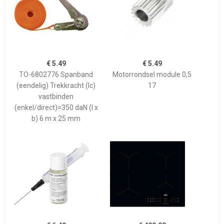
€ 5.49
€ 5.49
TO-6802776 Spanband
Motorrondsel module 0,5
(eendelig) Trekkracht (lc)
17
vastbinden
(enkel/direct)=350 daN (l x
b) 6 m x 25 mm