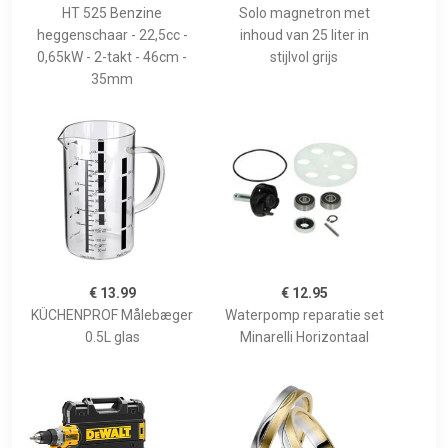
HT 525 Benzine
Solo magnetron met
heggenschaar - 22,5cc -
inhoud van 25 liter in
0,65kW - 2-takt - 46cm -
stijlvol grijs
35mm
€ 13.99
€ 12.95
KÜCHENPROF Målebæger
Waterpomp reparatie set
0.5L glas
Minarelli Horizontaal