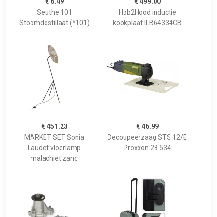
€ 6.49
€ 499.00
Seuthe 101
Hob2Hood inductie
Stoomdestillaat (*101)
kookplaat ILB64334CB
€ 451.23
€ 46.99
MARKET SET Sonia
Decoupeerzaag STS 12/E
Laudet vloerlamp
Proxxon 28 534
malachiet zand