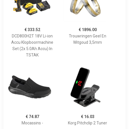
€ 333.52
€ 1896.00
DCD800H2T 18V Li-ion
Trouwringen Geel En
Accu Klopboormachine
Witgoud 3,5mm
Set (2x 5.0Ah Accu) In
TSTAK
€ 74.87
€ 16.03
Mocassins -
Korg Pitchclip 2 Tuner