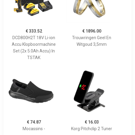
€ 333.52
€ 1896.00
DCD800H2T 18V Li-ion
Trouwringen Geel En
Accu Klopboormachine
Witgoud 3,5mm
Set (2x 5.0Ah Accu) In
TSTAK
€ 74.87
€ 16.03
Mocassins -
Korg Pitchclip 2 Tuner