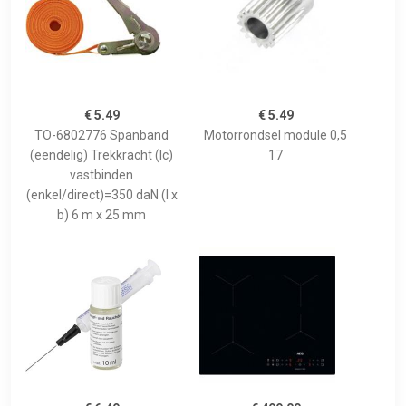
€ 5.49
€ 5.49
TO-6802776 Spanband
Motorrondsel module 0,5
(eendelig) Trekkracht (lc)
17
vastbinden
(enkel/direct)=350 daN (l x
b) 6 m x 25 mm