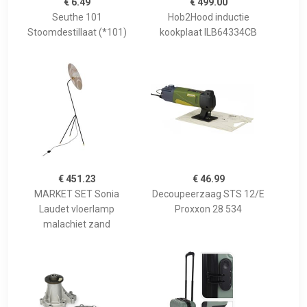
€ 6.49
€ 499.00
Seuthe 101
Hob2Hood inductie
Stoomdestillaat (*101)
kookplaat ILB64334CB
€ 451.23
€ 46.99
MARKET SET Sonia
Decoupeerzaag STS 12/E
Laudet vloerlamp
Proxxon 28 534
malachiet zand