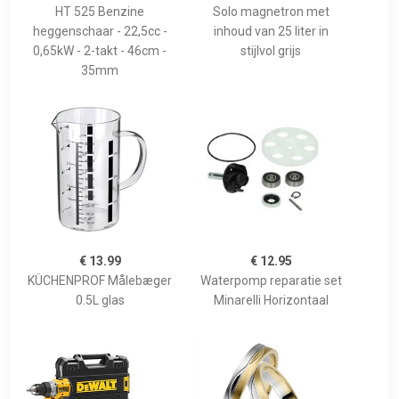
HT 525 Benzine
Solo magnetron met
heggenschaar - 22,5cc -
inhoud van 25 liter in
0,65kW - 2-takt - 46cm -
stijlvol grijs
35mm
€ 13.99
€ 12.95
KÜCHENPROF Målebæger
Waterpomp reparatie set
0.5L glas
Minarelli Horizontaal