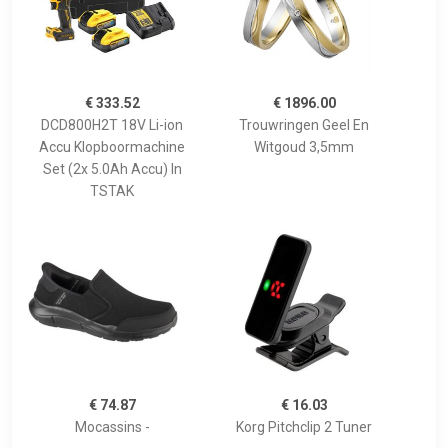
€ 333.52
€ 1896.00
DCD800H2T 18V Li-ion
Trouwringen Geel En
Accu Klopboormachine
Witgoud 3,5mm
Set (2x 5.0Ah Accu) In
TSTAK
€ 74.87
€ 16.03
Mocassins -
Korg Pitchclip 2 Tuner