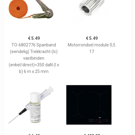
€ 5.49
€ 5.49
TO-6802776 Spanband
Motorrondsel module 0,5
(eendelig) Trekkracht (lc)
17
vastbinden
(enkel/direct)=350 daN (l x
b) 6 m x 25 mm