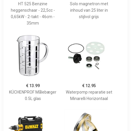
HT 525 Benzine
Solo magnetron met
heggenschaar - 22,5cc -
inhoud van 25 liter in
0,65kW - 2-takt - 46cm -
stijlvol grijs
35mm
€ 13.99
€ 12.95
KÜCHENPROF Målebæger
Waterpomp reparatie set
0.5L glas
Minarelli Horizontaal