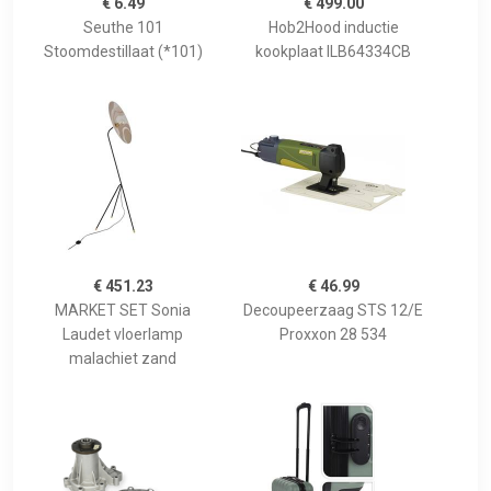
€ 6.49
€ 499.00
Seuthe 101
Hob2Hood inductie
Stoomdestillaat (*101)
kookplaat ILB64334CB
€ 451.23
€ 46.99
MARKET SET Sonia
Decoupeerzaag STS 12/E
Laudet vloerlamp
Proxxon 28 534
malachiet zand