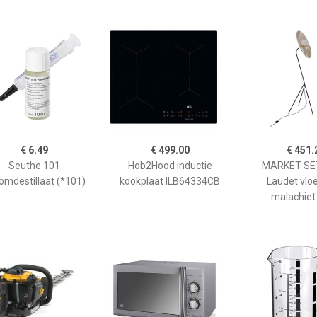
€ 6.49
€ 499.00
€ 451.
Seuthe 101
Hob2Hood inductie
MARKET SET
omdestillaat (*101)
kookplaat ILB64334CB
Laudet vlo
malachiet