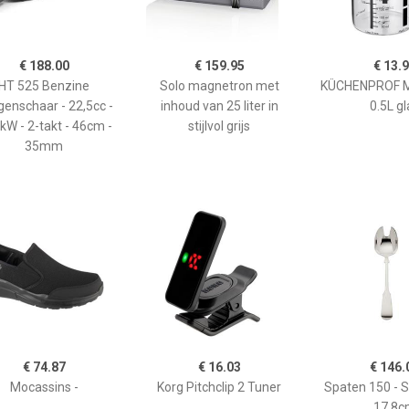
€ 188.00
€ 159.95
€ 13.
HT 525 Benzine
Solo magnetron met
KÜCHENPROF 
enschaar - 22,5cc -
inhoud van 25 liter in
0.5L gl
kW - 2-takt - 46cm -
stijlvol grijs
35mm
€ 74.87
€ 16.03
€ 146.
Mocassins -
Korg Pitchclip 2 Tuner
Spaten 150 - 
17,8c