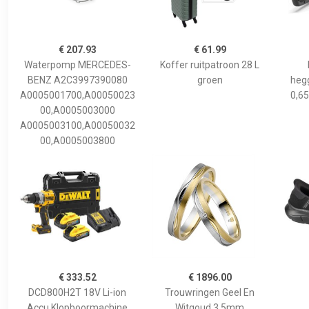
€ 207.93
€ 61.99
Waterpomp MERCEDES-
Koffer ruitpatroon 28 L
BENZ A2C3997390080
groen
hegg
A0005001700,A00050023
0,65
00,A0005003000
A0005003100,A00050032
00,A0005003800
€ 333.52
€ 1896.00
DCD800H2T 18V Li-ion
Trouwringen Geel En
Accu Klopboormachine
Witgoud 3,5mm