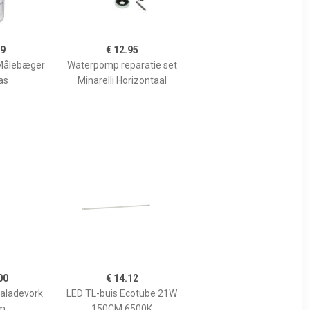
99
€ 12.95
Målebæger
Waterpomp reparatie set
as
Minarelli Horizontaal
00
€ 14.12
Saladevork
LED TL-buis Ecotube 21W
m
150CM 6500K