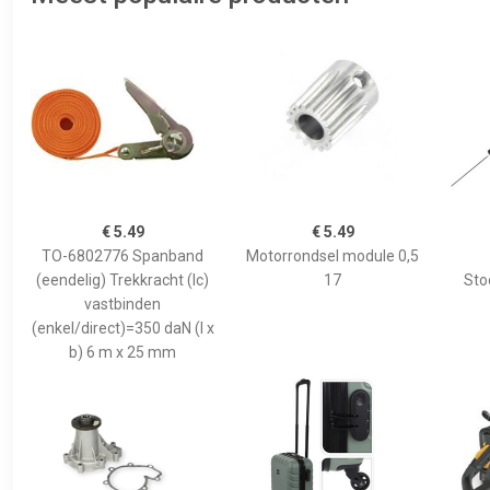
€ 5.49
€ 5.49
TO-6802776 Spanband
Motorrondsel module 0,5
(eendelig) Trekkracht (lc)
17
Sto
vastbinden
(enkel/direct)=350 daN (l x
b) 6 m x 25 mm