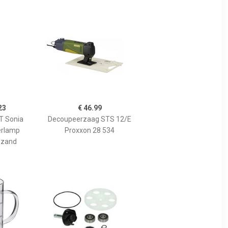
23
€ 46.99
 Sonia
Decoupeerzaag STS 12/E
erlamp
Proxxon 28 534
 zand