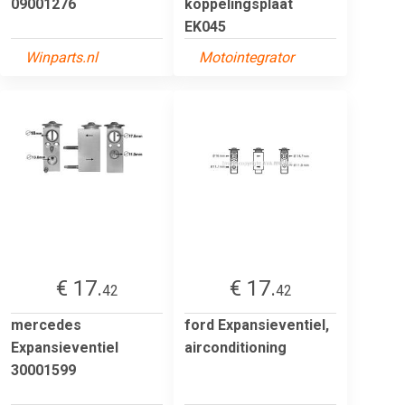
09001276
koppelingsplaat
EK045
Winparts.nl
Motointegrator
€ 17.
€ 17.
42
42
mercedes
ford Expansieventiel,
Expansieventiel
airconditioning
30001599