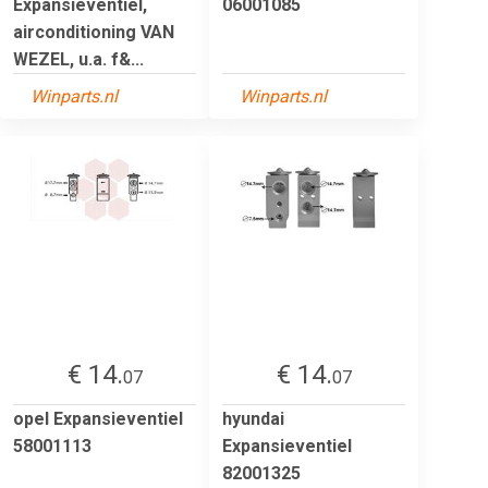
Expansieventiel,
06001085
airconditioning VAN
WEZEL, u.a. f&...
Winparts.nl
Winparts.nl
€ 14.
€ 14.
07
07
opel Expansieventiel
hyundai
58001113
Expansieventiel
82001325