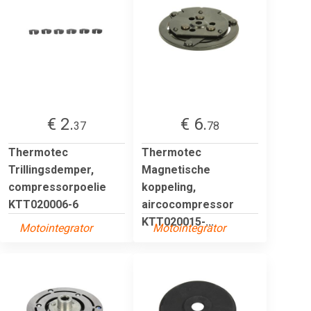
€ 2.
€ 6.
37
78
Thermotec
Thermotec
Trillingsdemper,
Magnetische
compressorpoelie
koppeling,
KTT020006-6
aircocompressor
KTT020015-...
Motointegrator
Motointegrator