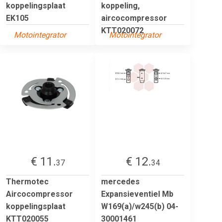
koppelingsplaat
koppeling,
EK105
aircocompressor
KTT020072
Motointegrator
Motointegrator
€ 11.
€ 12.
37
34
Thermotec
mercedes
Aircocompressor
Expansieventiel Mb
koppelingsplaat
W169(a)/w245(b) 04-
KTT020055
30001461