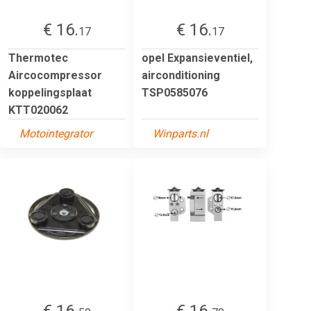
€ 16.
€ 16.
17
17
Thermotec
opel Expansieventiel,
Aircocompressor
airconditioning
koppelingsplaat
TSP0585076
KTT020062
Motointegrator
Winparts.nl
€ 16.
€ 16.