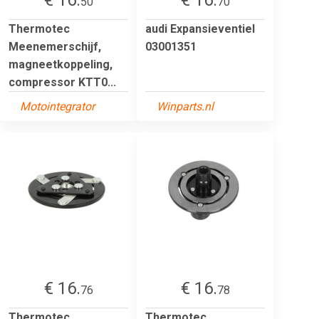
50
70
Thermotec
audi Expansieventiel
Meenemerschijf,
03001351
magneetkoppeling,
compressor KTT0...
Motointegrator
Winparts.nl
€ 16.
€ 16.
76
78
Thermotec
Thermotec