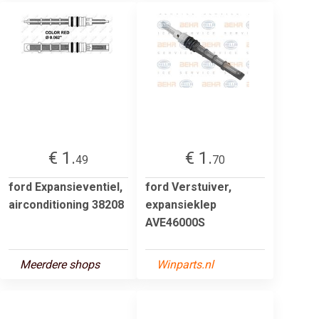
€ 1.
€ 1.
49
70
ford Expansieventiel,
ford Verstuiver,
airconditioning 38208
expansieklep
AVE46000S
Meerdere shops
Winparts.nl