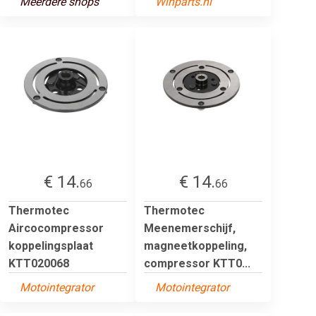
Meerdere shops
Winparts.nl
€ 14.
€ 14.
66
66
Thermotec
Thermotec
Aircocompressor
Meenemerschijf,
koppelingsplaat
magneetkoppeling,
KTT020068
compressor KTT0...
Motointegrator
Motointegrator