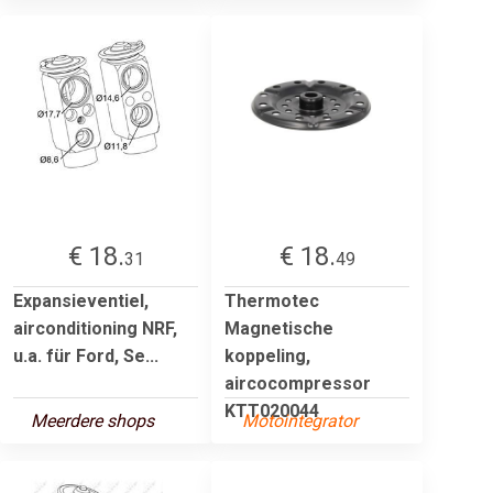
€ 18.
€ 18.
31
49
Expansieventiel,
Thermotec
airconditioning NRF,
Magnetische
u.a. für Ford, Se...
koppeling,
aircocompressor
KTT020044
Meerdere shops
Motointegrator