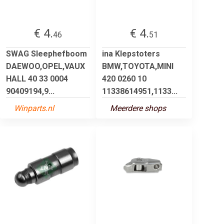
€ 4.
€ 4.
46
51
SWAG Sleephefboom
ina Klepstoters
DAEWOO,OPEL,VAUX
BMW,TOYOTA,MINI
HALL 40 33 0004
420 0260 10
90409194,9...
11338614951,1133...
Winparts.nl
Meerdere shops