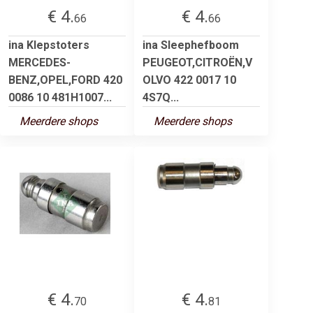
€ 4.
€ 4.
66
66
ina Klepstoters
ina Sleephefboom
MERCEDES-
PEUGEOT,CITROËN,V
BENZ,OPEL,FORD 420
OLVO 422 0017 10
0086 10 481H1007...
4S7Q...
Meerdere shops
Meerdere shops
€ 4.
€ 4.
70
81