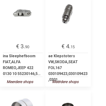
€ 3.
€ 4.
90
15
ina Sleephefboom
ae Klepstoters
FIAT,ALFA
VW,SKODA,SEAT
ROMEO,JEEP 422
FOL167
0130 10 55230146,5...
030109423,030109423
,0301...
Meerdere shops
Meerdere shops