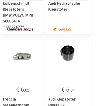
kolbenschmidt
Audi Hydraulische
Klepstoters
Klepstoter
BMW,VOLVO,MINI
50006414
1133224772...
Meerdere shops
Winparts.nl
€ 6.
€ 6.
02
04
freccia
audi Klepstoter
Sleephefboom
PI060032