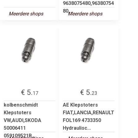
9638075480,96380754
80,...
Meerdere shops
Meerdere shops
€ 5.
€ 5.
17
23
kolbenschmidt
AE Klepstoters
Klepstoters
FIAT,LANCIA,RENAULT
VW,AUDI,SKODA
FOL169 4733350
50006411
Hydraulisc...
059109521B,...