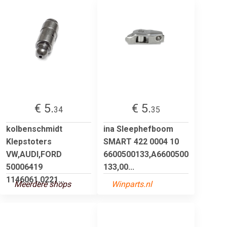
€ 5.
€ 5.
34
35
kolbenschmidt
ina Sleephefboom
Klepstoters
SMART 422 0004 10
VW,AUDI,FORD
6600500133,A6600500
50006419
133,00...
1146061,0221...
Meerdere shops
Winparts.nl