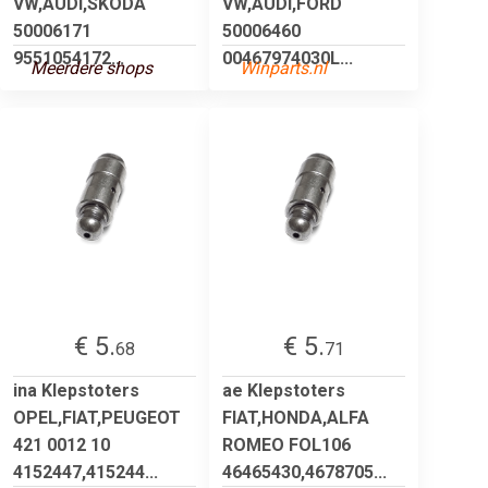
VW,AUDI,SKODA
VW,AUDI,FORD
50006171
50006460
9551054172...
00467974030L...
Meerdere shops
Winparts.nl
€ 5.
€ 5.
68
71
ina Klepstoters
ae Klepstoters
OPEL,FIAT,PEUGEOT
FIAT,HONDA,ALFA
421 0012 10
ROMEO FOL106
4152447,415244...
46465430,4678705...