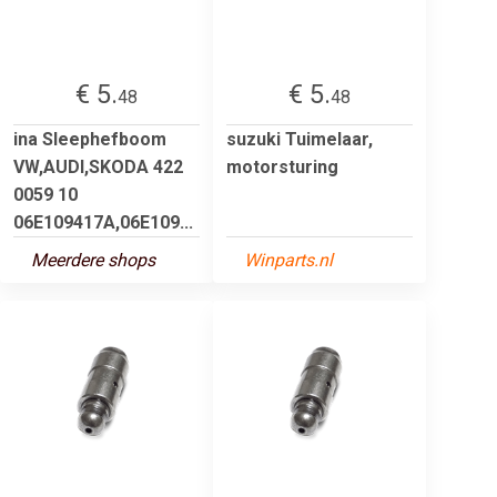
€ 5.
€ 5.
48
48
ina Sleephefboom
suzuki Tuimelaar,
VW,AUDI,SKODA 422
motorsturing
0059 10
06E109417A,06E109...
Meerdere shops
Winparts.nl