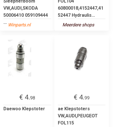
Sleephefboom
FOL104
VW,AUDI,SKODA
60800018,4152447,41
50006410 059109444
52447 Hydraulis...
...
Winparts.nl
Meerdere shops
€ 4.
€ 4.
98
99
Daewoo Klepstoter
ae Klepstoters
VW,AUDI,PEUGEOT
FOL115