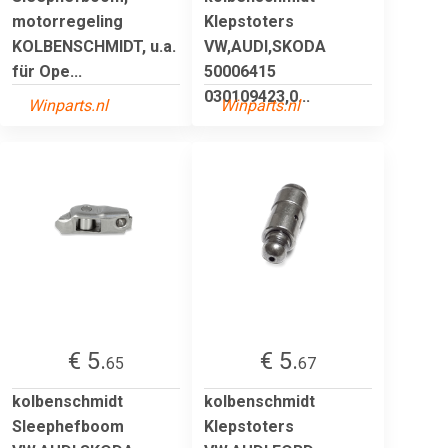
motorregeling
Klepstoters
KOLBENSCHMIDT, u.a.
VW,AUDI,SKODA
für Ope...
50006415
030109423,0...
Winparts.nl
Winparts.nl
€ 5.
€ 5.
65
67
kolbenschmidt
kolbenschmidt
Sleephefboom
Klepstoters