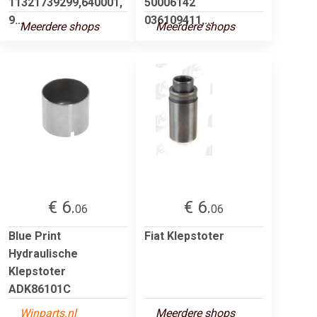
11321739299,640001,
50006142
9...
036109411,...
Meerdere shops
Meerdere shops
€ 6.
€ 6.
06
06
Blue Print
Fiat Klepstoter
Hydraulische
Klepstoter
ADK86101C
Winparts.nl
Meerdere shops