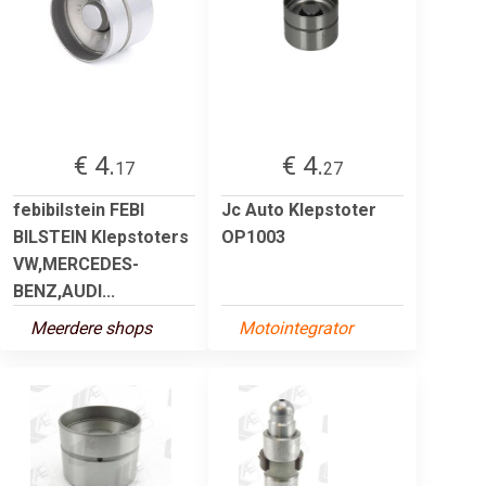
€ 4.
€ 4.
17
27
febibilstein FEBI
Jc Auto Klepstoter
BILSTEIN Klepstoters
OP1003
VW,MERCEDES-
BENZ,AUDI...
Meerdere shops
Motointegrator