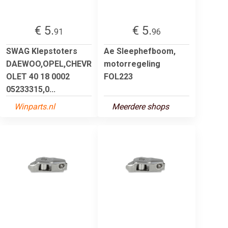
€ 5.
€ 5.
91
96
SWAG Klepstoters
Ae Sleephefboom,
DAEWOO,OPEL,CHEVR
motorregeling
OLET 40 18 0002
FOL223
05233315,0...
Winparts.nl
Meerdere shops