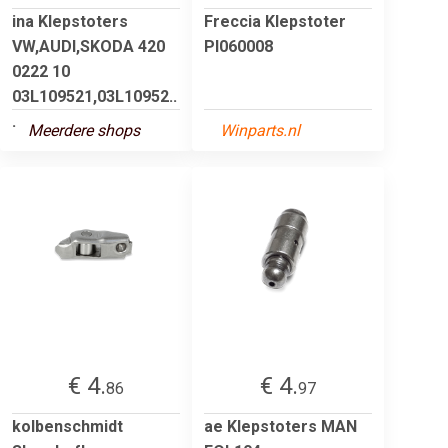
ina Klepstoters
Freccia Klepstoter
VW,AUDI,SKODA 420
PI060008
0222 10
03L109521,03L10952..
.
Meerdere shops
Winparts.nl
€ 4.
€ 4.
86
97
kolbenschmidt
ae Klepstoters MAN