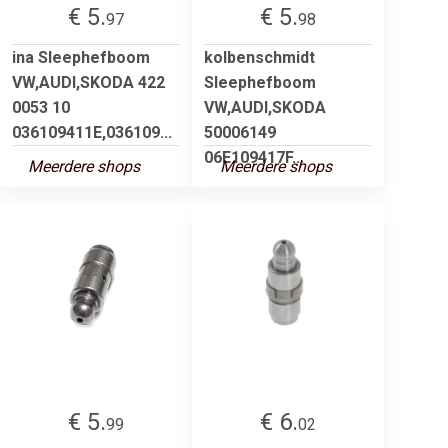
€ 5.
€ 5.
97
98
ina Sleephefboom
kolbenschmidt
VW,AUDI,SKODA 422
Sleephefboom
0053 10
VW,AUDI,SKODA
036109411E,036109...
50006149
06E109417F...
Meerdere shops
Meerdere shops
€ 5.
€ 6.
99
02