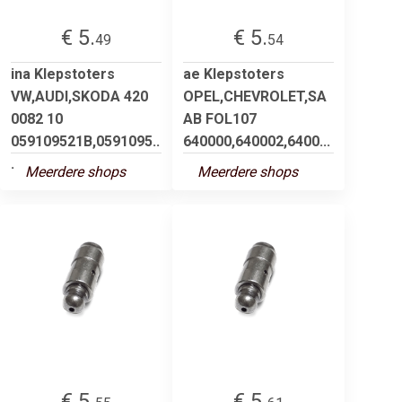
€ 5.
€ 5.
49
54
ina Klepstoters
ae Klepstoters
VW,AUDI,SKODA 420
OPEL,CHEVROLET,SA
0082 10
AB FOL107
059109521B,0591095..
640000,640002,6400...
.
Meerdere shops
Meerdere shops
€ 5.
€ 5.