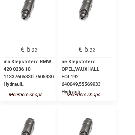
€ 6.
€ 6.
22
22
ina Klepstoters BMW
ae Klepstoters
420 0236 10
OPEL,VAUXHALL
11337605330,7605330
FOL192
Hydrauli...
640049,55569933
Hydrauli...
Meerdere shops
Meerdere shops