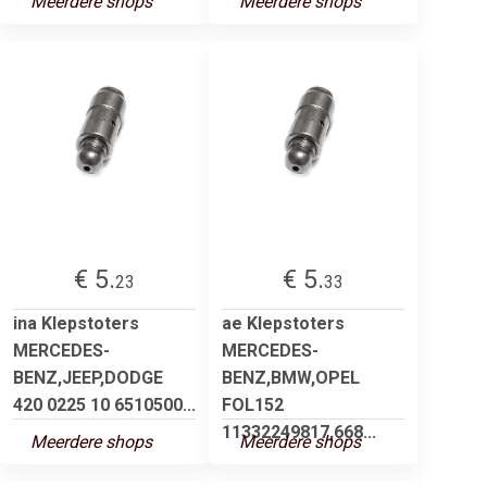
Meerdere shops
Meerdere shops
€ 5.
€ 5.
23
33
ina Klepstoters
ae Klepstoters
MERCEDES-
MERCEDES-
BENZ,JEEP,DODGE
BENZ,BMW,OPEL
420 0225 10 6510500...
FOL152
11332249817,668...
Meerdere shops
Meerdere shops