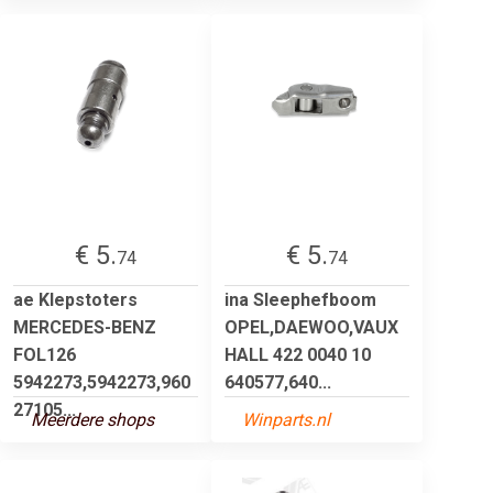
€ 5.
€ 5.
74
74
ae Klepstoters
ina Sleephefboom
MERCEDES-BENZ
OPEL,DAEWOO,VAUX
FOL126
HALL 422 0040 10
5942273,5942273,960
640577,640...
27105...
Meerdere shops
Winparts.nl