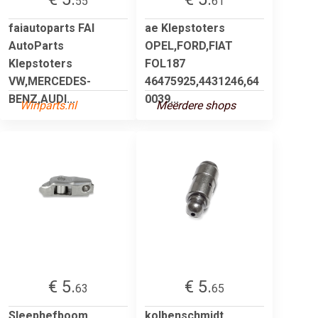
55
61
faiautoparts FAI
ae Klepstoters
AutoParts
OPEL,FORD,FIAT
Klepstoters
FOL187
VW,MERCEDES-
46475925,4431246,64
BENZ,AUDI...
0039...
Winparts.nl
Meerdere shops
€ 5.
€ 5.
63
65
Sleephefboom,
kolbenschmidt