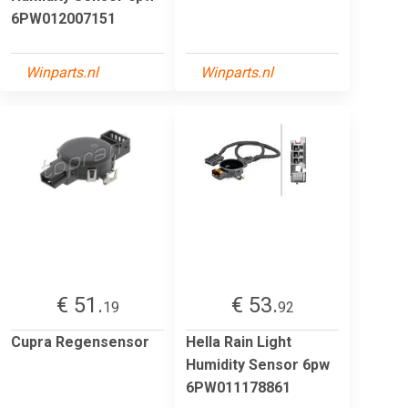
6PW012007151
Winparts.nl
Winparts.nl
€ 51.
€ 53.
19
92
Cupra Regensensor
Hella Rain Light
Humidity Sensor 6pw
6PW011178861