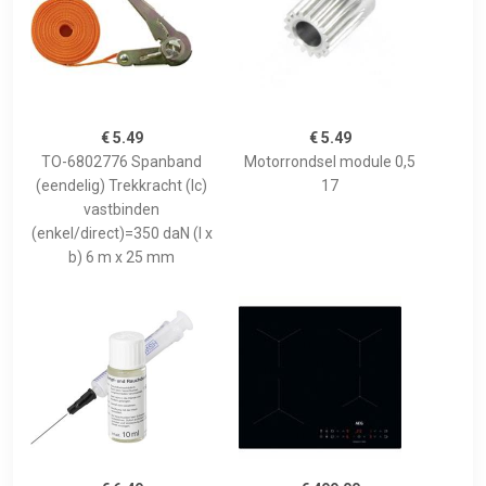
€ 5.49
€ 5.49
TO-6802776 Spanband
Motorrondsel module 0,5
(eendelig) Trekkracht (lc)
17
vastbinden
(enkel/direct)=350 daN (l x
b) 6 m x 25 mm