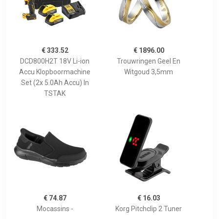
€ 333.52
€ 1896.00
DCD800H2T 18V Li-ion
Trouwringen Geel En
Accu Klopboormachine
Witgoud 3,5mm
Set (2x 5.0Ah Accu) In
TSTAK
€ 74.87
€ 16.03
Mocassins -
Korg Pitchclip 2 Tuner