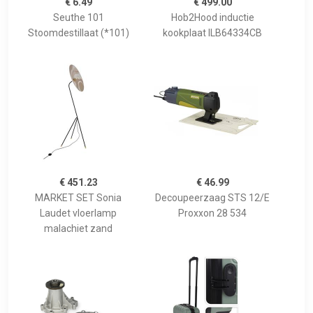
€ 6.49
€ 499.00
Seuthe 101
Hob2Hood inductie
Stoomdestillaat (*101)
kookplaat ILB64334CB
€ 451.23
€ 46.99
MARKET SET Sonia
Decoupeerzaag STS 12/E
Laudet vloerlamp
Proxxon 28 534
malachiet zand