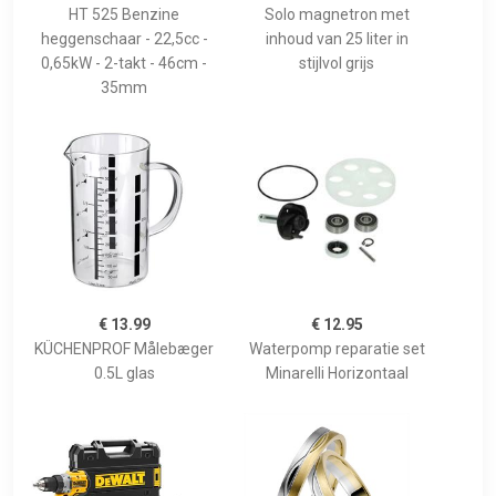
HT 525 Benzine
Solo magnetron met
heggenschaar - 22,5cc -
inhoud van 25 liter in
0,65kW - 2-takt - 46cm -
stijlvol grijs
35mm
€ 13.99
€ 12.95
KÜCHENPROF Målebæger
Waterpomp reparatie set
0.5L glas
Minarelli Horizontaal