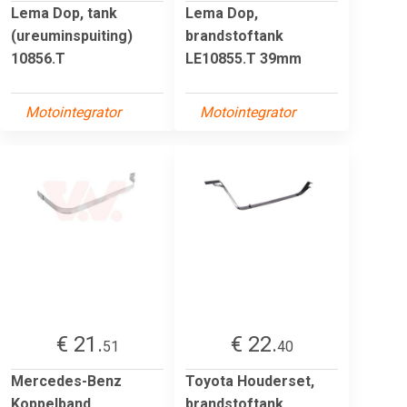
Lema Dop, tank
Lema Dop,
(ureuminspuiting)
brandstoftank
10856.T
LE10855.T 39mm
Motointegrator
Motointegrator
€ 21.
€ 22.
51
40
Mercedes-Benz
Toyota Houderset,
Koppelband,
brandstoftank