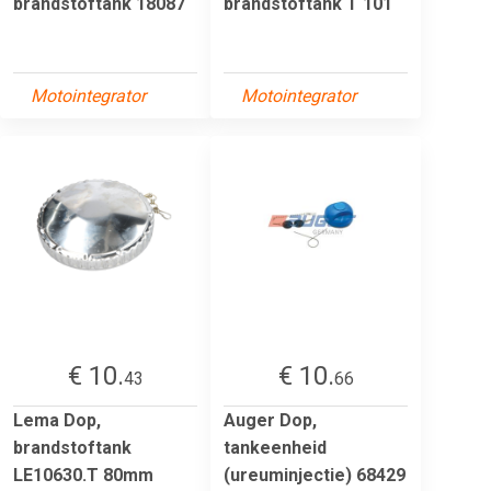
brandstoftank 18087
brandstoftank T 101
Motointegrator
Motointegrator
€ 10.
€ 10.
43
66
Lema Dop,
Auger Dop,
brandstoftank
tankeenheid
LE10630.T 80mm
(ureuminjectie) 68429