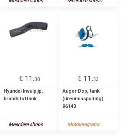
Meerdere shops
Meerdere shops
€ 11.
€ 11.
30
33
Hyundai Invulpijp,
Auger Dop, tank
brandstoftank
(ureuminspuiting)
96143
Meerdere shops
Motointegrator