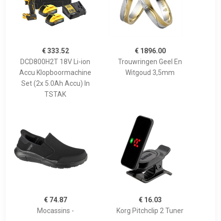
€ 333.52
€ 1896.00
DCD800H2T 18V Li-ion
Trouwringen Geel En
Accu Klopboormachine
Witgoud 3,5mm
Set (2x 5.0Ah Accu) In
TSTAK
€ 74.87
€ 16.03
Mocassins -
Korg Pitchclip 2 Tuner