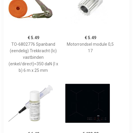
€ 5.49
€ 5.49
TO-6802776 Spanband
Motorrondsel module 0,5
(eendelig) Trekkracht (lc)
17
vastbinden
(enkel/direct)=350 daN (l x
b) 6 m x 25 mm