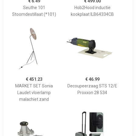
€ 6.49
€ 499.00
Seuthe 101
Hob2Hood inductie
Stoomdestillaat (*101)
kookplaat ILB64334CB
€ 451.23
€ 46.99
MARKET SET Sonia
Decoupeerzaag STS 12/E
Laudet vloerlamp
Proxxon 28 534
malachiet zand