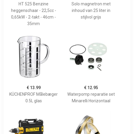
HT 525 Benzine
Solo magnetron met
heggenschaar - 22,5cc -
inhoud van 25 liter in
0,65kW - 2-takt - 46cm -
stijlvol grijs
35mm
€ 13.99
€ 12.95
KÜCHENPROF Målebæger
Waterpomp reparatie set
0.5L glas
Minarelli Horizontaal