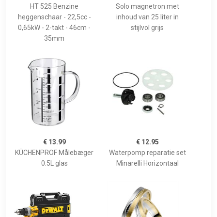
HT 525 Benzine
Solo magnetron met
heggenschaar - 22,5cc -
inhoud van 25 liter in
0,65kW - 2-takt - 46cm -
stijlvol grijs
35mm
€ 13.99
€ 12.95
KÜCHENPROF Målebæger
Waterpomp reparatie set
0.5L glas
Minarelli Horizontaal