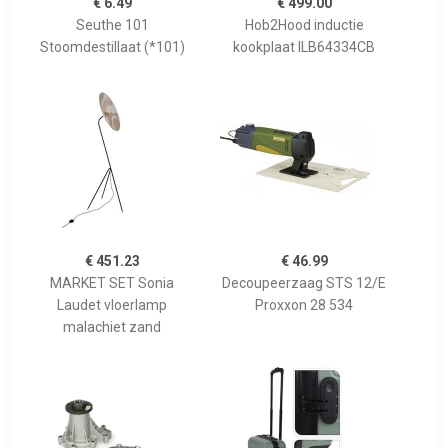
€ 6.49
€ 499.00
Seuthe 101
Hob2Hood inductie
Stoomdestillaat (*101)
kookplaat ILB64334CB
€ 451.23
€ 46.99
MARKET SET Sonia
Decoupeerzaag STS 12/E
Laudet vloerlamp
Proxxon 28 534
malachiet zand