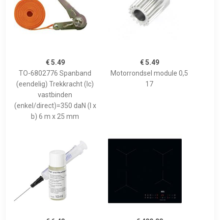
€ 5.49
€ 5.49
TO-6802776 Spanband
Motorrondsel module 0,5
(eendelig) Trekkracht (lc)
17
vastbinden
(enkel/direct)=350 daN (l x
b) 6 m x 25 mm