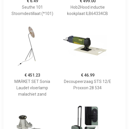
€ 6.49
€ 499.00
Seuthe 101
Hob2Hood inductie
Stoomdestillaat (*101)
kookplaat ILB64334CB
€ 451.23
€ 46.99
MARKET SET Sonia
Decoupeerzaag STS 12/E
Laudet vloerlamp
Proxxon 28 534
malachiet zand