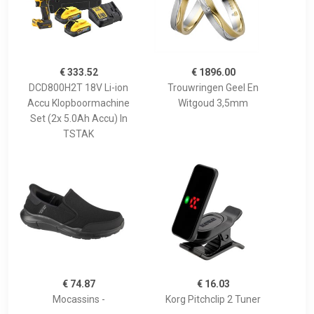
€ 333.52
€ 1896.00
DCD800H2T 18V Li-ion
Trouwringen Geel En
Accu Klopboormachine
Witgoud 3,5mm
Set (2x 5.0Ah Accu) In
TSTAK
€ 74.87
€ 16.03
Mocassins -
Korg Pitchclip 2 Tuner