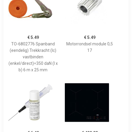
€ 5.49
€ 5.49
TO-6802776 Spanband
Motorrondsel module 0,5
(eendelig) Trekkracht (lc)
17
vastbinden
(enkel/direct)=350 daN (l x
b) 6 m x 25 mm