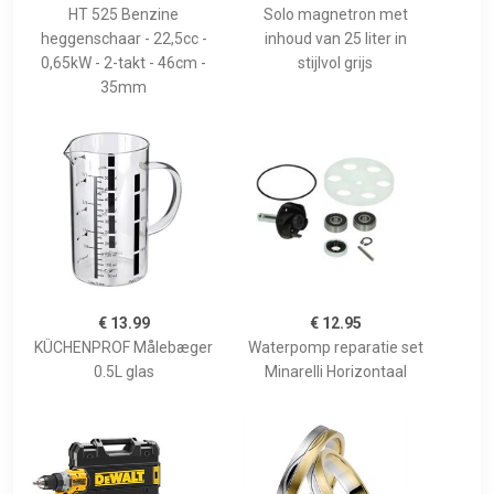
HT 525 Benzine
Solo magnetron met
heggenschaar - 22,5cc -
inhoud van 25 liter in
0,65kW - 2-takt - 46cm -
stijlvol grijs
35mm
€ 13.99
€ 12.95
KÜCHENPROF Målebæger
Waterpomp reparatie set
0.5L glas
Minarelli Horizontaal