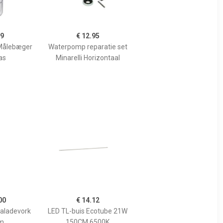
99
€ 12.95
Målebæger
Waterpomp reparatie set
as
Minarelli Horizontaal
00
€ 14.12
Saladevork
LED TL-buis Ecotube 21W
m
150CM 6500K