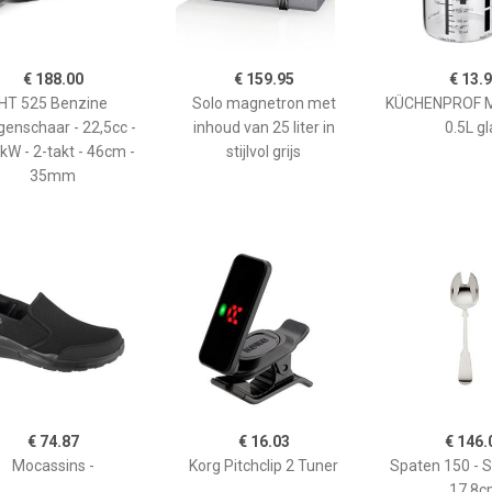
€ 188.00
€ 159.95
€ 13.
HT 525 Benzine
Solo magnetron met
KÜCHENPROF 
enschaar - 22,5cc -
inhoud van 25 liter in
0.5L gl
kW - 2-takt - 46cm -
stijlvol grijs
35mm
€ 74.87
€ 16.03
€ 146.
Mocassins -
Korg Pitchclip 2 Tuner
Spaten 150 - 
17,8c