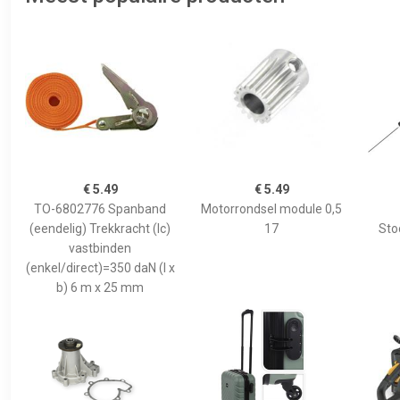
€ 5.49
€ 5.49
TO-6802776 Spanband
Motorrondsel module 0,5
(eendelig) Trekkracht (lc)
17
Sto
vastbinden
(enkel/direct)=350 daN (l x
b) 6 m x 25 mm