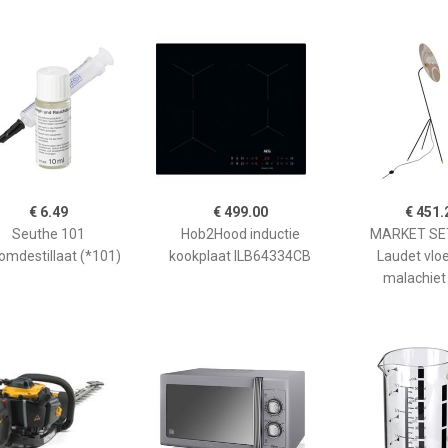
€ 6.49
€ 499.00
€ 451.
Seuthe 101
Hob2Hood inductie
MARKET SET
omdestillaat (*101)
kookplaat ILB64334CB
Laudet vlo
malachiet