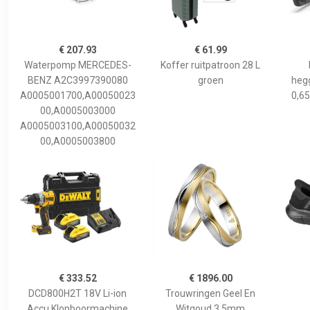
€ 207.93
€ 61.99
Waterpomp MERCEDES-
Koffer ruitpatroon 28 L
BENZ A2C3997390080
groen
hegg
A0005001700,A00050023
0,65
00,A0005003000
A0005003100,A00050032
00,A0005003800
€ 333.52
€ 1896.00
DCD800H2T 18V Li-ion
Trouwringen Geel En
Accu Klopboormachine
Witgoud 3,5mm