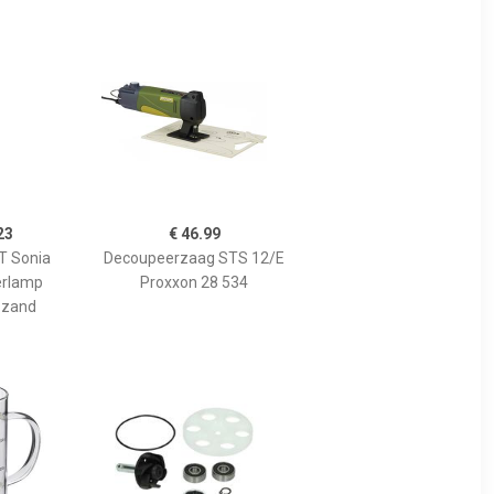
23
€ 46.99
 Sonia
Decoupeerzaag STS 12/E
erlamp
Proxxon 28 534
 zand