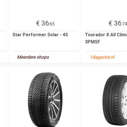
€ 36
€ 36
.65
.7
Star Performer Solar - 4S
Tourador X All Cli
3PMSF
Meerdere shops
1dagactie.nl