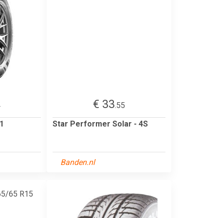
€ 33
4
.55
1
Star Performer Solar - 4S
Banden.nl