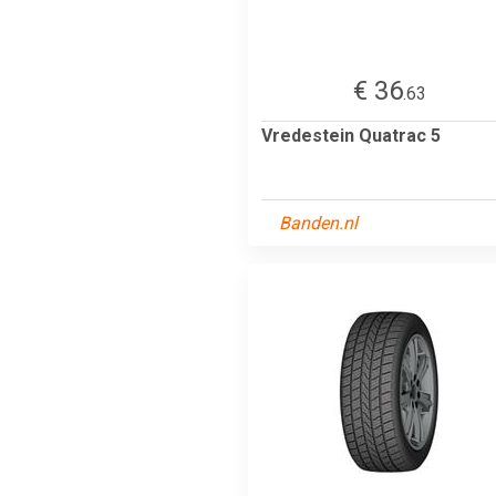
€ 36
.63
Vredestein Quatrac 5
Banden.nl