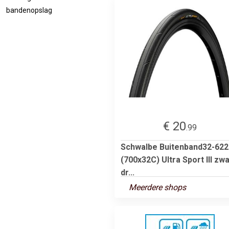
bandenopslag
€ 20
.99
Schwalbe Buitenband32-622
(700x32C) Ultra Sport III zwa
dr...
Meerdere shops