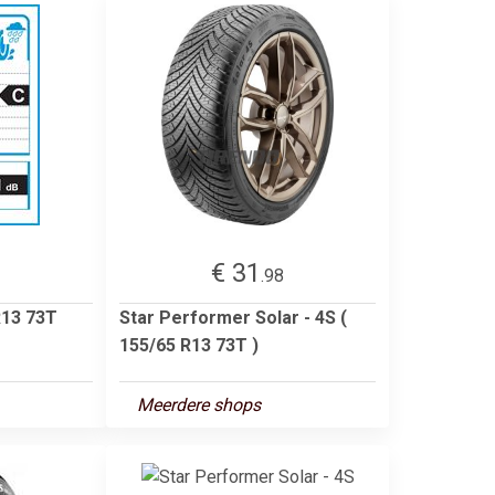
€ 31
3
.98
R13 73T
Star Performer Solar - 4S (
155/65 R13 73T )
Meerdere shops