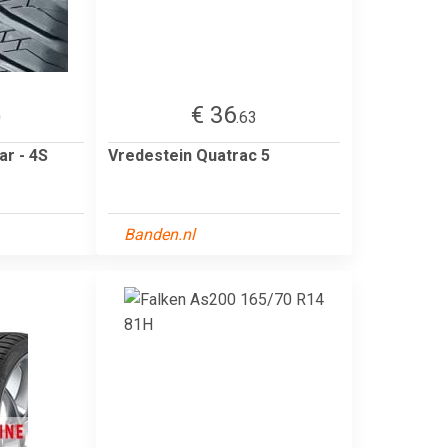
€ 36
0
.63
ar - 4S
Vredestein Quatrac 5
Banden.nl