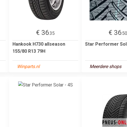
€ 36
€ 36
.35
.5
Hankook H730 allseason
Star Performer Sol
155/80 R13 79H
Winparts.nl
Meerdere shops