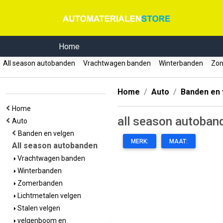
Home
All season autobanden
Vrachtwagen banden
Winterbanden
Zom
Home
Auto
Banden en 
Home
all season autoban
Auto
Banden en velgen
MERK:
MAAT:
All season autobanden
Vrachtwagen banden
Winterbanden
Zomerbanden
Lichtmetalen velgen
Stalen velgen
velgenboom en