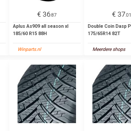
€ 36
€ 37
.87
.0
Aplus As909 all season xl
Double Coin Dasp P
185/60 R15 88H
175/65R14 82T
Winparts.nl
Meerdere shops