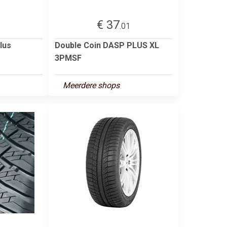
€ 37
1
.01
lus
Double Coin DASP PLUS XL
3PMSF
Meerdere shops