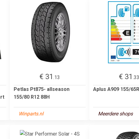
€ 31
€ 31
.13
.3
Petlas Pt875- allseason
Aplus A909 155/65
rt
155/80 R12 88H
Winparts.nl
Meerdere shops