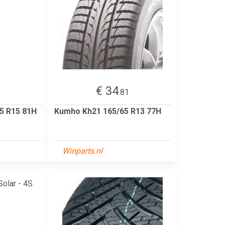
€ 34
6
.81
5 R15 81H
Kumho Kh21 165/65 R13 77H
Winparts.nl