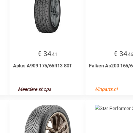
€ 34
€ 34
.41
.4
Aplus A909 175/65R13 80T
Falken As200 165/6
Meerdere shops
Winparts.nl