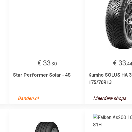
€ 33
€ 33
.30
.4
Star Performer Solar - 4S
Kumho SOLUS HA 3
175/70R13
Banden.nl
Meerdere shops