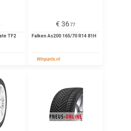
€ 36
4
.77
mate TF2
Falken As200 165/70 R14 81H
Winparts.nl