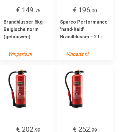
€ 149.
€ 196.
75
00
Brandblusser 6kg
Sparco Performance
Belgische norm
'hand-held'
(gebouwen)
Brandblusser - 2 Li...
Winparts.nl
Winparts.nl
€ 202.
€ 252.
99
99