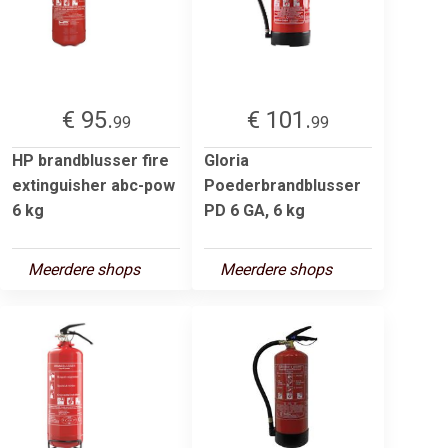
€ 95.
€ 101.
99
99
HP brandblusser fire
Gloria
extinguisher abc-pow
Poederbrandblusser
6 kg
PD 6 GA, 6 kg
Meerdere shops
Meerdere shops