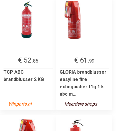
€ 52.
€ 61.
85
99
TCP ABC
GLORIA brandblusser
brandblusser 2 KG
easyline fire
extinguisher f1g 1 k
abc m...
Winparts.nl
Meerdere shops