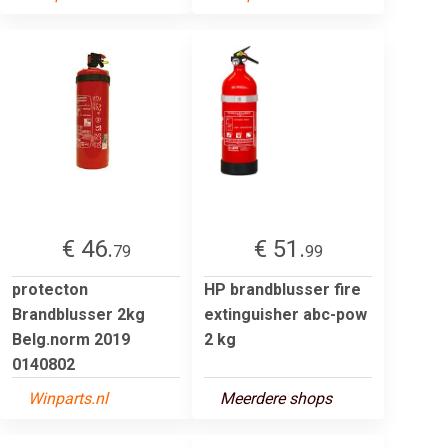
€ 46.
€ 51.
79
99
protecton
HP brandblusser fire
Brandblusser 2kg
extinguisher abc-pow
Belg.norm 2019
2 kg
0140802
Winparts.nl
Meerdere shops