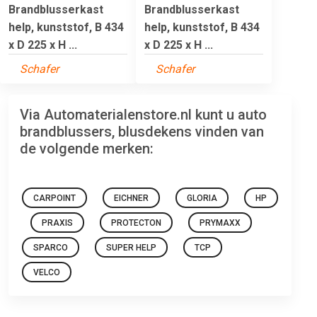
Brandblusserkast
Brandblusserkast
help, kunststof, B 434
help, kunststof, B 434
x D 225 x H ...
x D 225 x H ...
Schafer
Schafer
Via Automaterialenstore.nl kunt u auto
brandblussers, blusdekens vinden van
de volgende merken:
CARPOINT
EICHNER
GLORIA
HP
PRAXIS
PROTECTON
PRYMAXX
SPARCO
SUPER HELP
TCP
VELCO