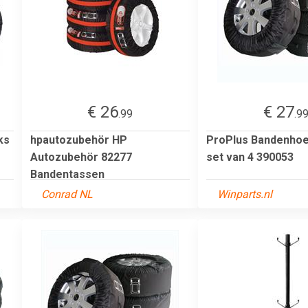
€ 26
€ 27
.99
.9
ks
hpautozubehör HP
ProPlus Bandenhoe
Autozubehör 82277
set van 4 390053
Bandentassen
Conrad NL
Winparts.nl