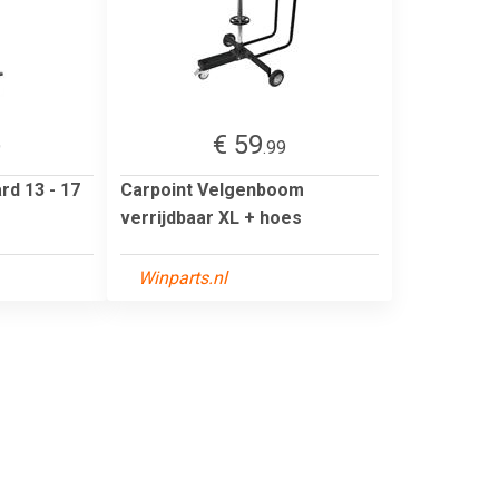
€ 59
9
.99
d 13 - 17
Carpoint Velgenboom
verrijdbaar XL + hoes
Winparts.nl