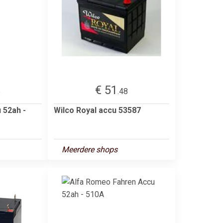
€ 51
6
.48
 52ah -
Wilco Royal accu 53587
Meerdere shops