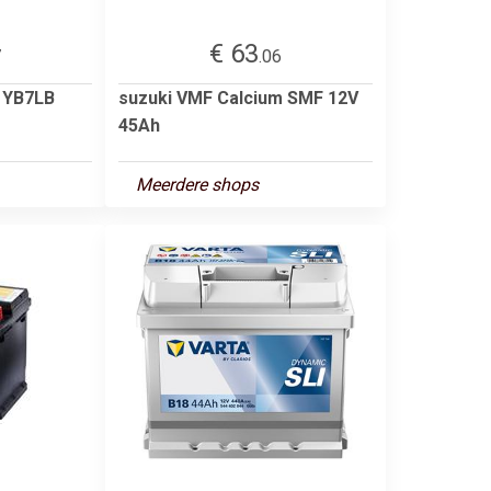
€ 63
7
.06
 YB7LB
suzuki VMF Calcium SMF 12V
45Ah
Meerdere shops