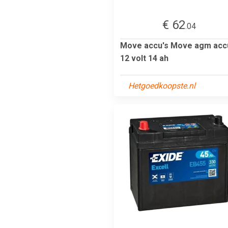
€ 62
.04
Move accu's Move agm acc
12 volt 14 ah
Hetgoedkoopste.nl