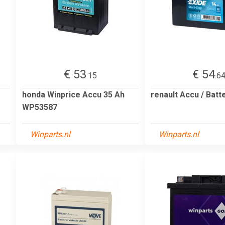
€ 53
€ 54
.15
.6
honda Winprice Accu 35 Ah
renault Accu / Batt
WP53587
Winparts.nl
Winparts.nl