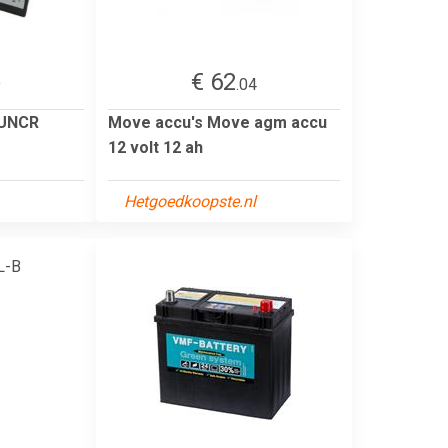
€ 62
9
.04
3UNCR
Move accu's Move agm accu
12 volt 12 ah
Hetgoedkoopste.nl