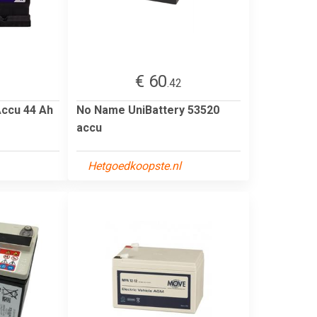
€ 60
2
.42
Accu 44 Ah
No Name UniBattery 53520
accu
Hetgoedkoopste.nl