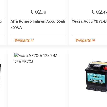
€ 62
€ 62
.38
.4
u
Alfa Romeo Fahren Accu 66ah
Yuasa Accu YB7L-B
- 550A
Winparts.nl
Winparts.nl