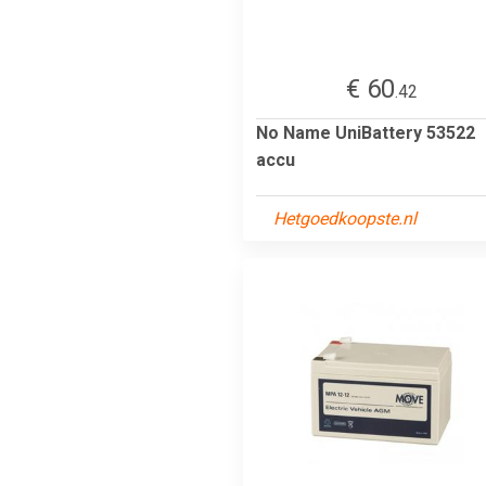
€ 60
.42
No Name UniBattery 53522
accu
Hetgoedkoopste.nl