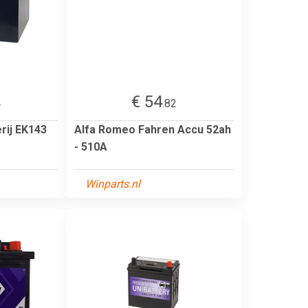
€ 54
4
.82
erij EK143
Alfa Romeo Fahren Accu 52ah
- 510A
Winparts.nl