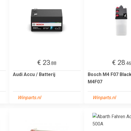
€ 23
€ 28
.88
.4
Audi Accu / Batterij
Bosch M4 F07 Black
M4F07
Winparts.nl
Winparts.nl