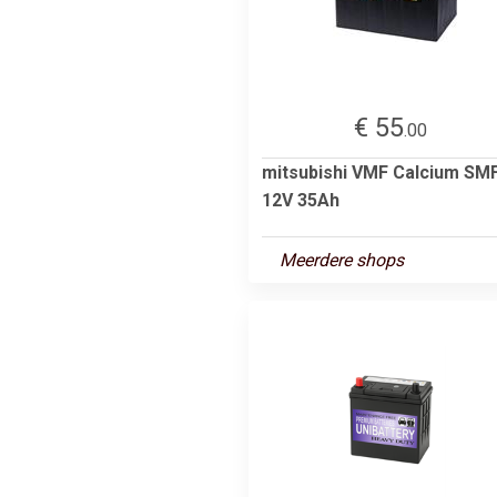
€ 55
.00
mitsubishi VMF Calcium SM
12V 35Ah
Meerdere shops