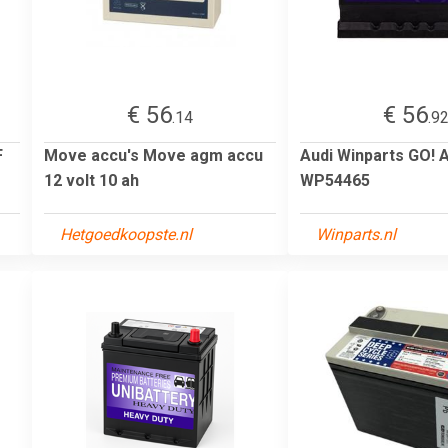
€ 56
€ 56
.14
.9
F
Move accu's Move agm accu
Audi Winparts GO! 
12 volt 10 ah
WP54465
Hetgoedkoopste.nl
Winparts.nl