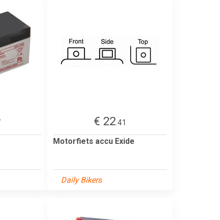
€ 22
7
.41
Motorfiets accu Exide
Daily Bikers