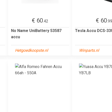
€ 60
€ 60
.42
.9
No Name UniBattery 53587
Tesla Accu DCS-3
accu
Hetgoedkoopste.nl
Winparts.nl