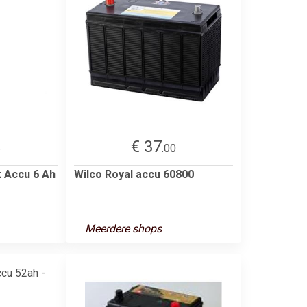
€ 37
6
.00
 Accu 6 Ah
Wilco Royal accu 60800
Meerdere shops