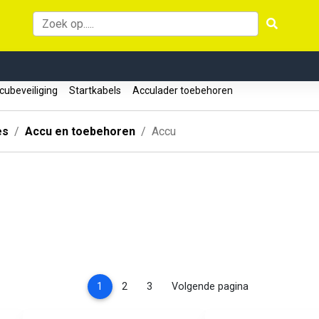
ubeveiliging
Startkabels
Acculader toebehoren
es
Accu en toebehoren
Accu
(current)
1
2
3
Volgende pagina