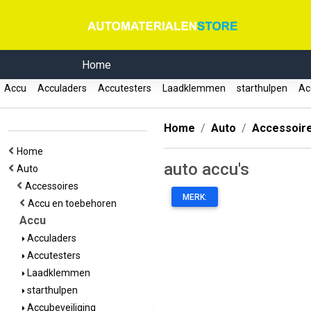
Home
Accu
Acculaders
Accutesters
Laadklemmen
starthulpen
Acc
Home
Auto
Accessoir
Home
auto accu's
Auto
Accessoires
MERK:
Accu en toebehoren
Accu
Acculaders
Accutesters
Laadklemmen
starthulpen
Accubeveiliging