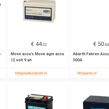
€ 44
€ 50
.32
.6
s
Move accu's Move agm accu
Abarth Fahren Accu
12 volt 9 ah
500A
Hetgoedkoopste.nl
Winparts.nl