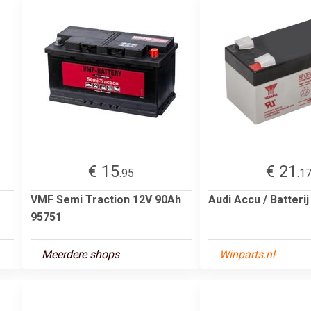
€ 15
€ 21
.95
.1
VMF Semi Traction 12V 90Ah
Audi Accu / Batterij
95751
Meerdere shops
Winparts.nl