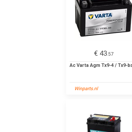
€ 43
.57
Ac Varta Agm Tx9-4 / Tx9-b
Winparts.nl