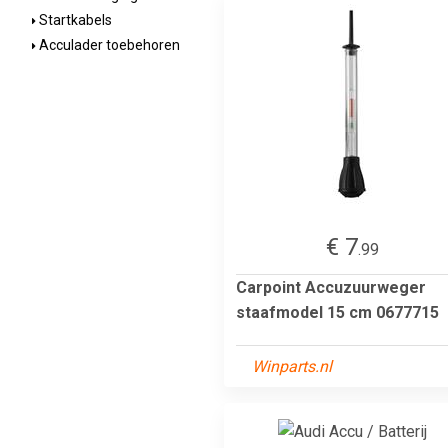
Startkabels
Acculader toebehoren
€ 7
.99
Carpoint Accuzuurweger
staafmodel 15 cm 0677715
Winparts.nl