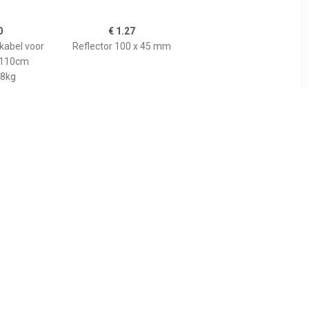
0
€ 1.27
kabel voor
Reflector 100 x 45 mm
 110cm
8kg
99
€ 1.49
luchtband
Reflector 60 mm
03