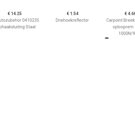
€ 14.25
€ 1.54
€ 4.6
utozubehör 0410235
Driehoekreflector
Carpoint Breek
phaaksluiting Staal
oplooprem
1000N/9
€ 1.27
€ 6.96
€ 44.
lector 100 x 45 mm
Reflectoren wit 95x50mm
Neuswiel met 
2 stuks
04102