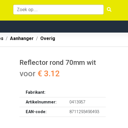
es
Aanhanger
Overig
Reflector rond 70mm wit
voor
€ 3.12
Fabrikant:
Artikelnummer:
0413957
EAN-code:
8711293490493