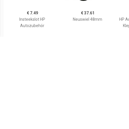
€ 7.49
€ 37.61
Insteekslot HP
Neuswiel 48mm
HP A
Autozubehör
Kle
€ 59.99
€ 4.99
46057 Compensatie wig,
Expander (Ã x l) 8 mm x 1
Ref
Trapwig 2500 kg PP 24 cm
m Wolfcraft 3292000
x 24 cm x 25 mm