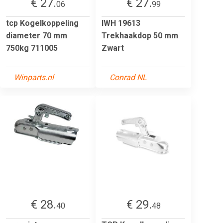
€ 27.
€ 27.
06
99
tcp Kogelkoppeling
IWH 19613
diameter 70 mm
Trekhaakdop 50 mm
750kg 711005
Zwart
Winparts.nl
Conrad NL
€ 28.
€ 29.
40
48