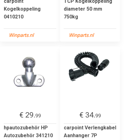
carpoint
TCP Kogelkoppeling
Kogelkoppeling
diameter 50 mm
0410210
750kg
Winparts.nl
Winparts.nl
€ 29.
€ 34.
99
99
hpautozubehör HP
carpoint Verlengkabel
Autozubehör 341210
Aanhanger 7P