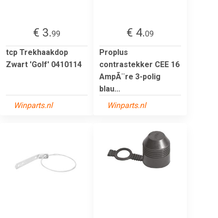
€ 3.
€ 4.
99
09
tcp Trekhaakdop
Proplus
Zwart 'Golf' 0410114
contrastekker CEE 16
AmpÃ¨re 3-polig
blau...
Winparts.nl
Winparts.nl