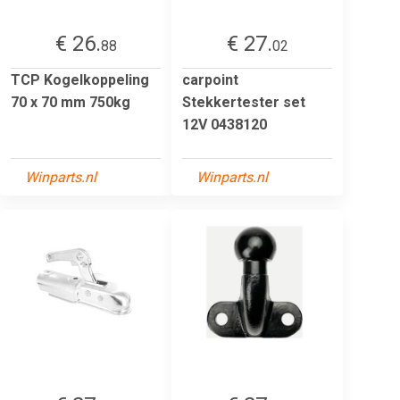
€ 26.
€ 27.
88
02
TCP Kogelkoppeling
carpoint
70 x 70 mm 750kg
Stekkertester set
12V 0438120
Winparts.nl
Winparts.nl