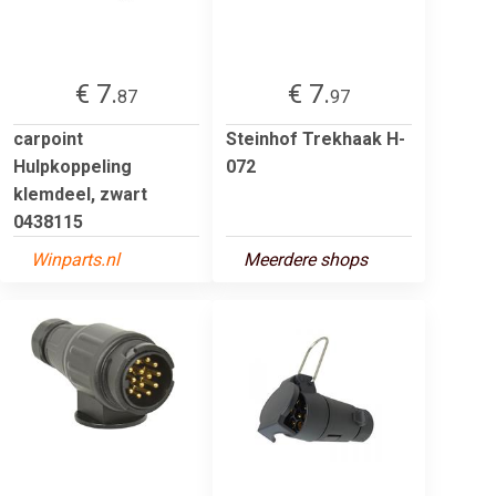
€ 7.
€ 7.
87
97
carpoint
Steinhof Trekhaak H-
Hulpkoppeling
072
klemdeel, zwart
0438115
Winparts.nl
Meerdere shops