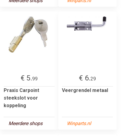
Meerdere shops
Winparts.nl
€ 5.
€ 6.
99
29
Praxis Carpoint
Veergrendel metaal
steekslot voor
koppeling
Meerdere shops
Winparts.nl