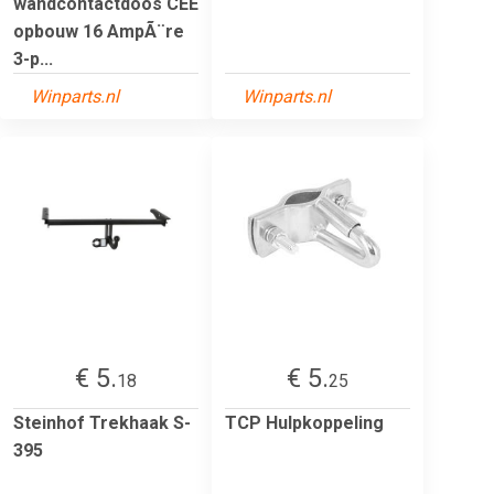
wandcontactdoos CEE
opbouw 16 AmpÃ¨re
3-p...
Winparts.nl
Winparts.nl
€ 5.
€ 5.
18
25
Steinhof Trekhaak S-
TCP Hulpkoppeling
395