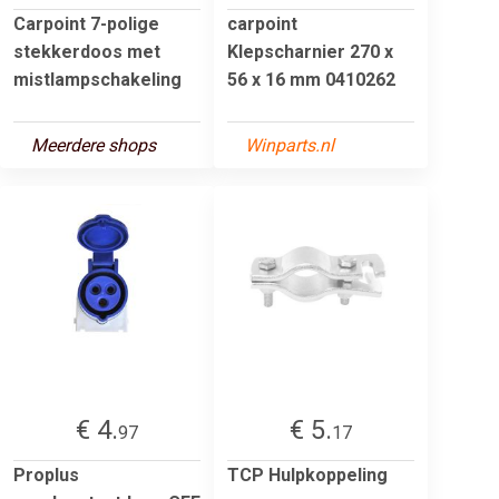
Carpoint 7-polige
carpoint
stekkerdoos met
Klepscharnier 270 x
mistlampschakeling
56 x 16 mm 0410262
Meerdere shops
Winparts.nl
€ 4.
€ 5.
97
17
Proplus
TCP Hulpkoppeling