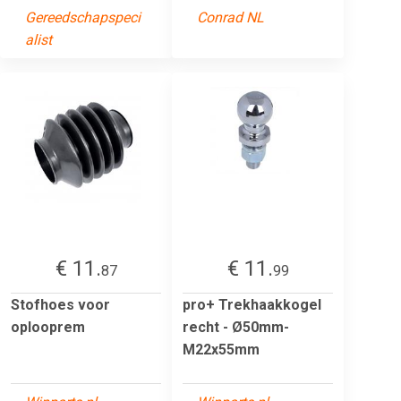
Gereedschapspeci
Conrad NL
alist
€ 11.
€ 11.
87
99
Stofhoes voor
pro+ Trekhaakkogel
oplooprem
recht - Ø50mm-
M22x55mm