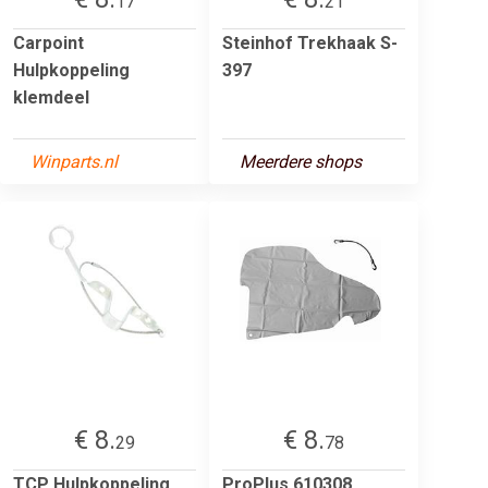
17
21
Carpoint
Steinhof Trekhaak S-
Hulpkoppeling
397
klemdeel
Winparts.nl
Meerdere shops
€ 8.
€ 8.
29
78
TCP Hulpkoppeling
ProPlus 610308