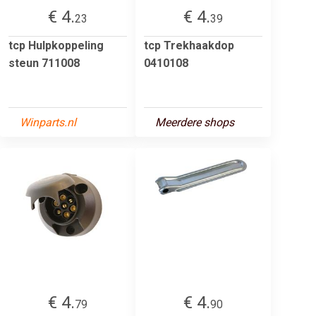
€ 4.
€ 4.
23
39
tcp Hulpkoppeling
tcp Trekhaakdop
steun 711008
0410108
Winparts.nl
Meerdere shops
€ 4.
€ 4.
79
90