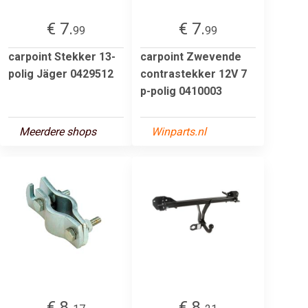
€ 7.
€ 7.
99
99
carpoint Stekker 13-
carpoint Zwevende
polig Jäger 0429512
contrastekker 12V 7
p-polig 0410003
Meerdere shops
Winparts.nl
€ 8.
€ 8.