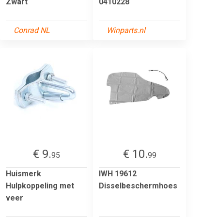
Zwart
0410228
Conrad NL
Winparts.nl
€ 9.
€ 10.
95
99
Huismerk
IWH 19612
Hulpkoppeling met
Disselbeschermhoes
veer