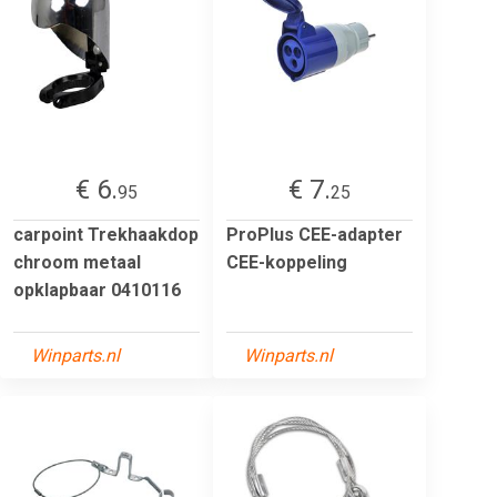
€ 6.
€ 7.
95
25
carpoint Trekhaakdop
ProPlus CEE-adapter
chroom metaal
CEE-koppeling
opklapbaar 0410116
Winparts.nl
Winparts.nl