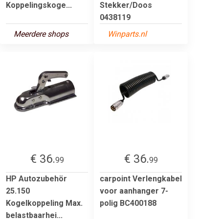
Koppelingskoge...
Stekker/Doos
0438119
Meerdere shops
Winparts.nl
€ 36.
€ 36.
99
99
HP Autozubehör
carpoint Verlengkabel
25.150
voor aanhanger 7-
Kogelkoppeling Max.
polig BC400188
belastbaarhei...