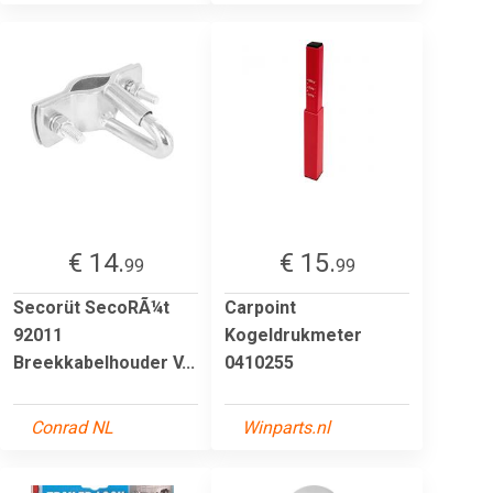
€ 14.
€ 15.
99
99
Secorüt SecoRÃ¼t
Carpoint
92011
Kogeldrukmeter
Breekkabelhouder V...
0410255
Conrad NL
Winparts.nl