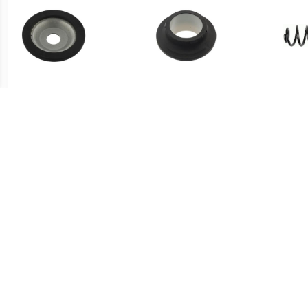
€ 2.87
€ 4.34
Veerschotel
veerschotel
SACH
Schro
€ 4.29
€ 18.39
veerschotel
Chassisveer SV071MT
Op