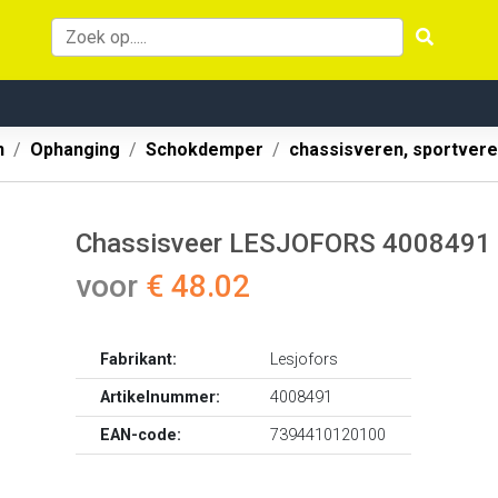
n
Ophanging
Schokdemper
chassisveren, sportver
Chassisveer LESJOFORS 4008491
voor
€ 48.02
Fabrikant:
Lesjofors
Artikelnummer:
4008491
EAN-code:
7394410120100