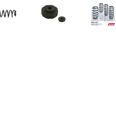
€ 52.99
€ 5.07
€ 3.7
S Veren VW 994 367
Veerschotel
Ophangveer Pr
3C0511115AD
20-022-0
efveren,Chassisveer
€ 5.28
€ 5.21
€ 28.
hangveer Pro-Kit
Veerschotel
Chassisveer