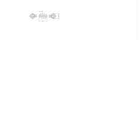
8
€ 35.51
o-Kit E10-
Chassisveer SN2276
2-22
79
€ 6.77
 SP3283
Veerschotel