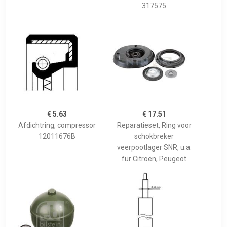
317575
€ 5.63
€ 17.51
Afdichtring, compressor
Reparatieset, Ring voor
12011676B
schokbreker
veerpootlager SNR, u.a.
für Citroën, Peugeot