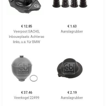
€ 12.85
€ 1.63
Veerpoot SACHS,
Aanslagrubber
Inbouwplaats: Achteras
links, u.a. für BMW
€ 37.46
€ 2.19
Veerkogel 22499
Aanslagrubber