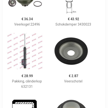
€ 36.34
€ 43.92
Veerkogel 22496
Schokdemper 3430023
€ 28.99
€ 2.87
Pakking, cilinderkop
Veerschotel
632131