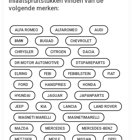
inlaatspruitstukken vinden van de
volgende merken:
ALFA ROMEO
ALFAROMEO
AUDI
BMW
BUGIAD
CHEVROLET
CHRYSLER
CITROEN
DACIA
DR.MOTOR AUTOMOTIVE
DTSPAREPARTS
ELRING
FEBI
FEBIBILSTEIN
FIAT
FORD
HANSPRIES
HONDA
HYUNDAI
JAGUAR
JAPANPARTS
JEEP
KIA
LANCIA
LAND ROVER
MAGNETI MARELLI
MAGNETIMARELLI
MAZDA
MERCEDES
MERCEDES-BENZ
METZGER
MEYLE
NISSAN
OPEL