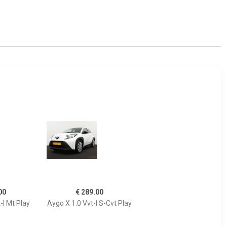
00
€ 289.00
-I Mt Play
Aygo X 1.0 Vvt-I S-Cvt Play