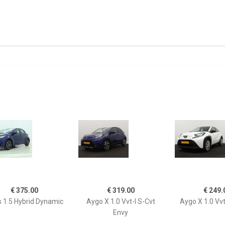
€ 375.00
€ 319.00
€ 249.
s 1.5 Hybrid Dynamic
Aygo X 1.0 Vvt-I S-Cvt
Aygo X 1.0 Vvt
Envy