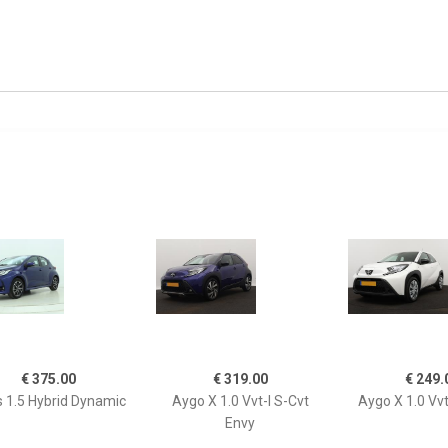
€ 375.00
€ 319.00
€ 249.
s 1.5 Hybrid Dynamic
Aygo X 1.0 Vvt-I S-Cvt
Aygo X 1.0 Vvt
Envy