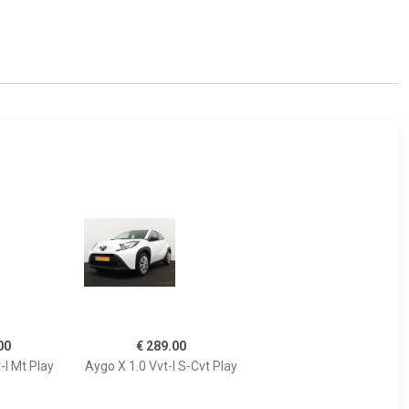
00
€ 289.00
-I Mt Play
Aygo X 1.0 Vvt-I S-Cvt Play