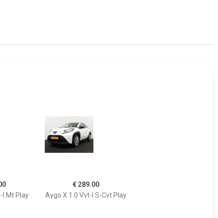
00
€ 289.00
-I Mt Play
Aygo X 1.0 Vvt-I S-Cvt Play