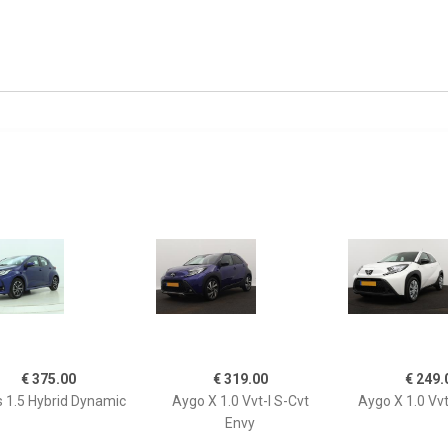
€ 375.00
€ 319.00
€ 249.
s 1.5 Hybrid Dynamic
Aygo X 1.0 Vvt-I S-Cvt
Aygo X 1.0 Vvt
Envy