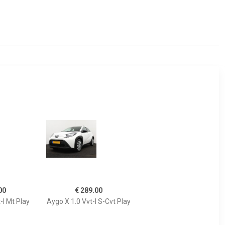
00
€ 289.00
-I Mt Play
Aygo X 1.0 Vvt-I S-Cvt Play