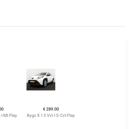
00
€ 289.00
-I Mt Play
Aygo X 1.0 Vvt-I S-Cvt Play