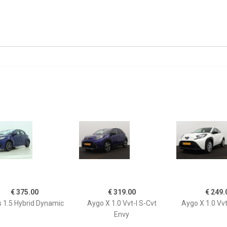
€ 375.00
€ 319.00
€ 249.
s 1.5 Hybrid Dynamic
Aygo X 1.0 Vvt-I S-Cvt
Aygo X 1.0 Vvt
Envy