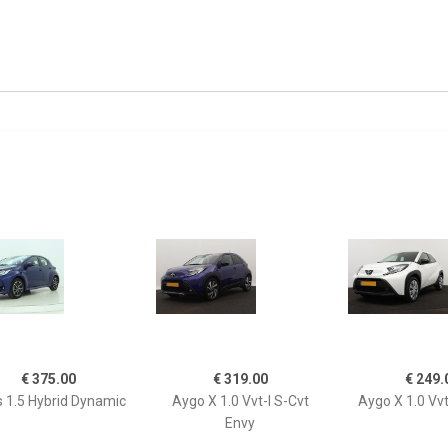
€ 375.00
€ 319.00
€ 249.
s 1.5 Hybrid Dynamic
Aygo X 1.0 Vvt-I S-Cvt
Aygo X 1.0 Vvt
Envy