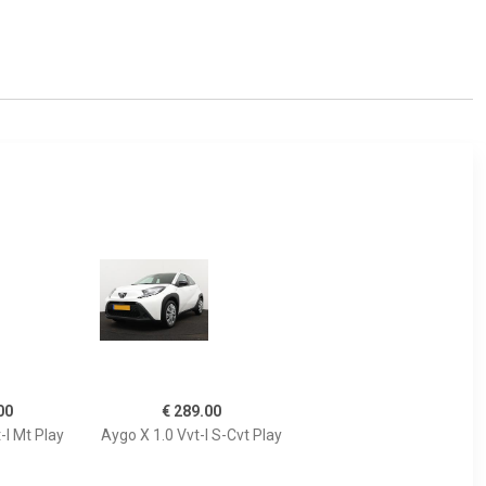
00
€ 289.00
-I Mt Play
Aygo X 1.0 Vvt-I S-Cvt Play