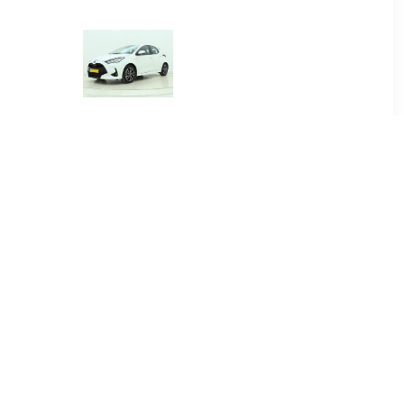
00
€ 384.00
.5 Hybrid
Yaris 1.5 Hybrid Dynamic
re
00
€ 415.00
.5 Hybrid
Yaris Cross 1.5 Hybrid