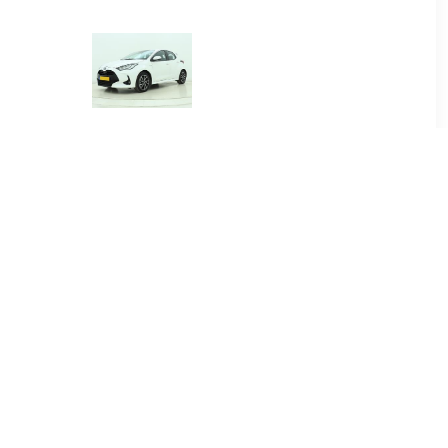
00
€ 384.00
.5 Hybrid
Yaris 1.5 Hybrid Dynamic
re
00
€ 415.00
.5 Hybrid
Yaris Cross 1.5 Hybrid