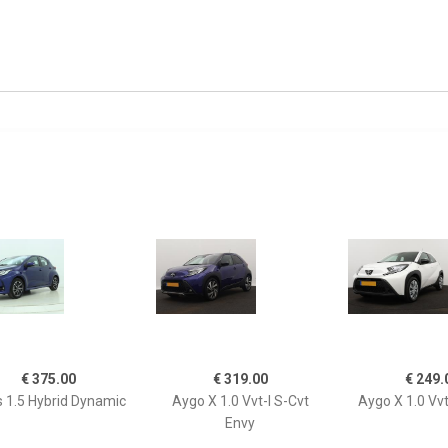
€ 375.00
€ 319.00
€ 249.
s 1.5 Hybrid Dynamic
Aygo X 1.0 Vvt-I S-Cvt
Aygo X 1.0 Vvt
Envy