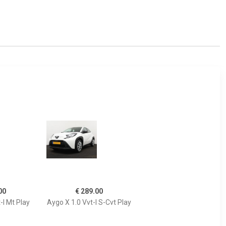
00
€ 289.00
-I Mt Play
Aygo X 1.0 Vvt-I S-Cvt Play