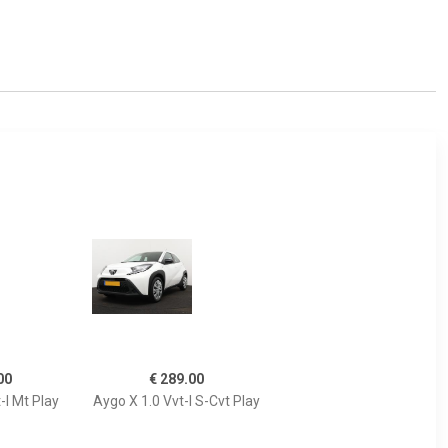
00
€ 289.00
-I Mt Play
Aygo X 1.0 Vvt-I S-Cvt Play