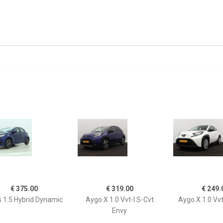
€ 375.00
€ 319.00
€ 249.
s 1.5 Hybrid Dynamic
Aygo X 1.0 Vvt-I S-Cvt
Aygo X 1.0 Vvt
Envy