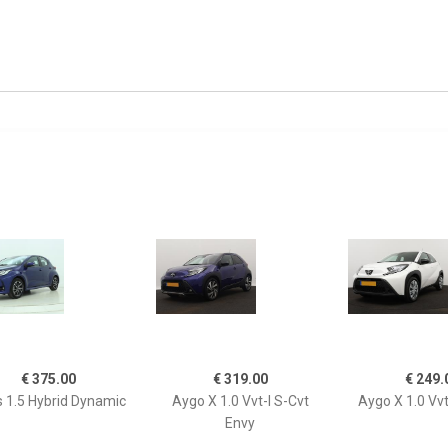
€ 375.00
€ 319.00
€ 249.
s 1.5 Hybrid Dynamic
Aygo X 1.0 Vvt-I S-Cvt
Aygo X 1.0 Vvt
Envy