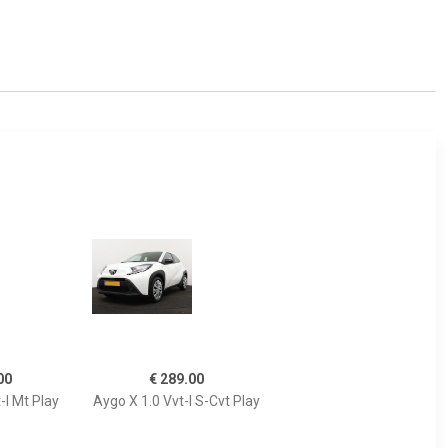
00
€ 289.00
-I Mt Play
Aygo X 1.0 Vvt-I S-Cvt Play