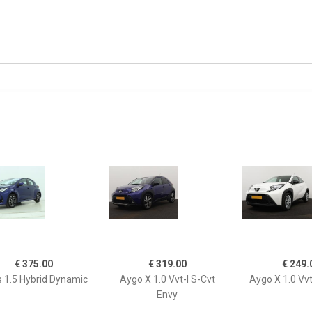
€ 375.00
€ 319.00
€ 249.
s 1.5 Hybrid Dynamic
Aygo X 1.0 Vvt-I S-Cvt
Aygo X 1.0 Vvt
Envy