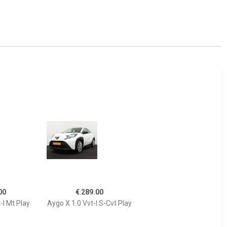
00
€ 289.00
-I Mt Play
Aygo X 1.0 Vvt-I S-Cvt Play