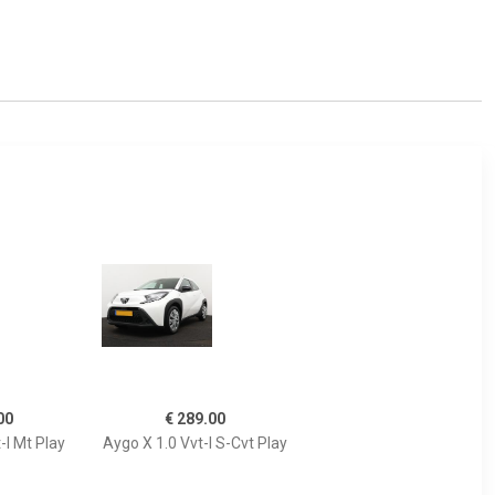
00
€ 289.00
-I Mt Play
Aygo X 1.0 Vvt-I S-Cvt Play