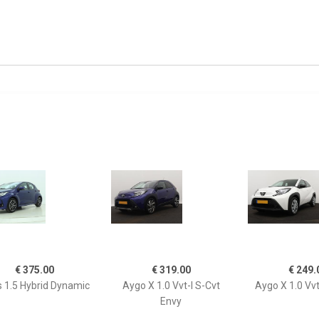
€ 375.00
€ 319.00
€ 249.
s 1.5 Hybrid Dynamic
Aygo X 1.0 Vvt-I S-Cvt
Aygo X 1.0 Vvt
Envy