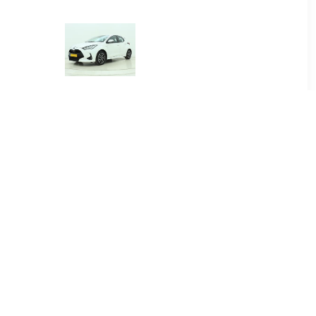
00
€ 384.00
.5 Hybrid
Yaris 1.5 Hybrid Dynamic
re
00
€ 415.00
.5 Hybrid
Yaris Cross 1.5 Hybrid