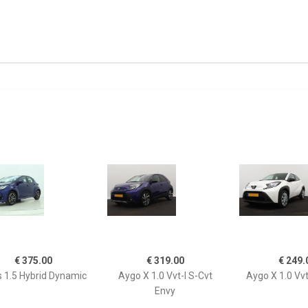
€ 375.00
€ 319.00
€ 249.
s 1.5 Hybrid Dynamic
Aygo X 1.0 Vvt-I S-Cvt
Aygo X 1.0 Vvt
Envy