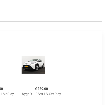
00
€ 289.00
-I Mt Play
Aygo X 1.0 Vvt-I S-Cvt Play