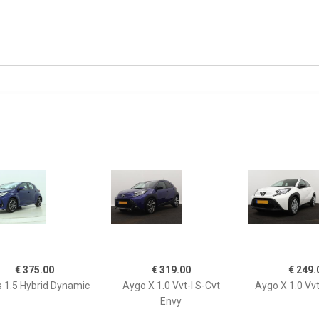
€ 375.00
€ 319.00
€ 249.
s 1.5 Hybrid Dynamic
Aygo X 1.0 Vvt-I S-Cvt
Aygo X 1.0 Vvt
Envy