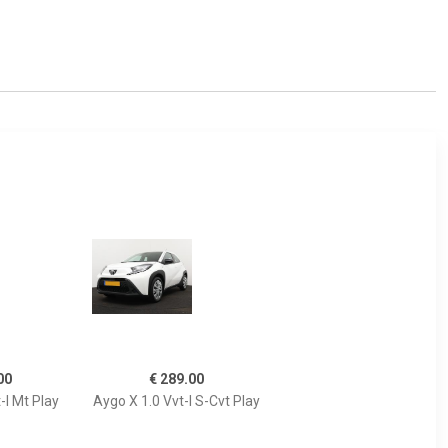
00
€ 289.00
-I Mt Play
Aygo X 1.0 Vvt-I S-Cvt Play