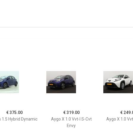
€ 375.00
€ 319.00
€ 249.
s 1.5 Hybrid Dynamic
Aygo X 1.0 Vvt-I S-Cvt
Aygo X 1.0 Vvt
Envy