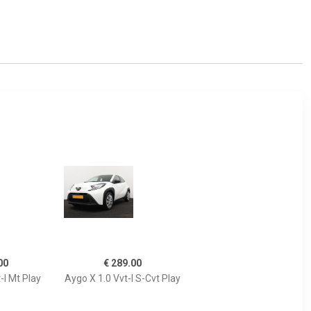
00
€ 289.00
-I Mt Play
Aygo X 1.0 Vvt-I S-Cvt Play