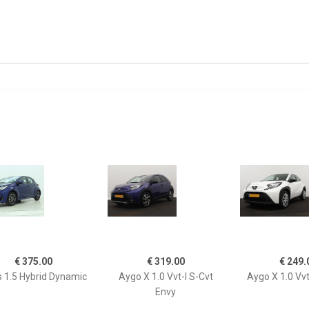
€ 375.00
€ 319.00
€ 249.
s 1.5 Hybrid Dynamic
Aygo X 1.0 Vvt-I S-Cvt
Aygo X 1.0 Vvt
Envy