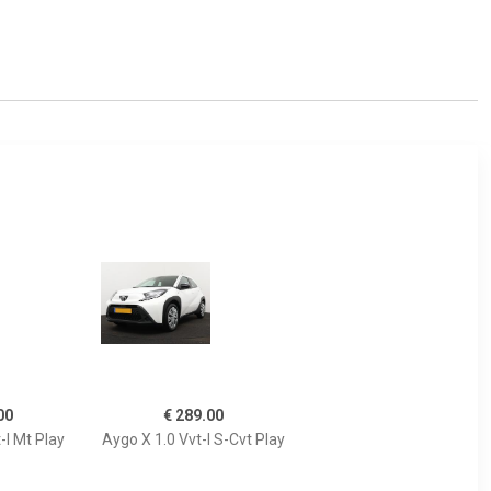
00
€ 289.00
-I Mt Play
Aygo X 1.0 Vvt-I S-Cvt Play