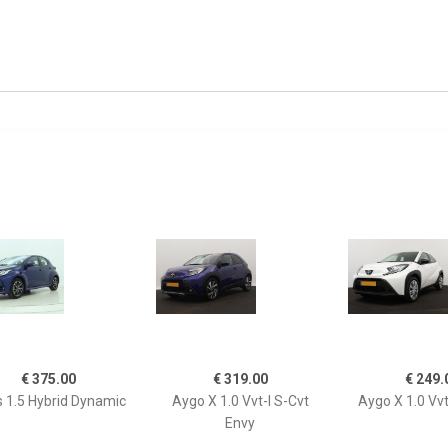
€ 375.00
€ 319.00
€ 249.
s 1.5 Hybrid Dynamic
Aygo X 1.0 Vvt-I S-Cvt
Aygo X 1.0 Vvt
Envy