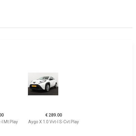
00
€ 289.00
-I Mt Play
Aygo X 1.0 Vvt-I S-Cvt Play