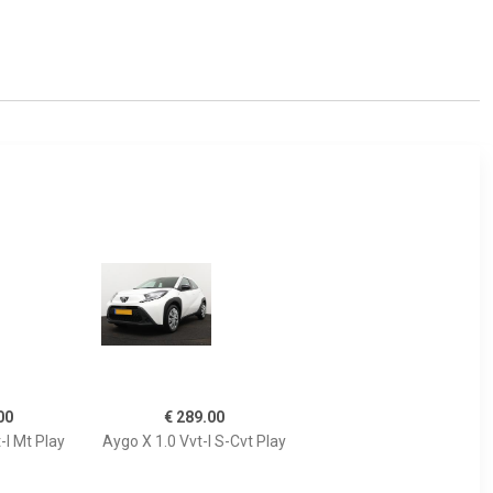
00
€ 289.00
-I Mt Play
Aygo X 1.0 Vvt-I S-Cvt Play