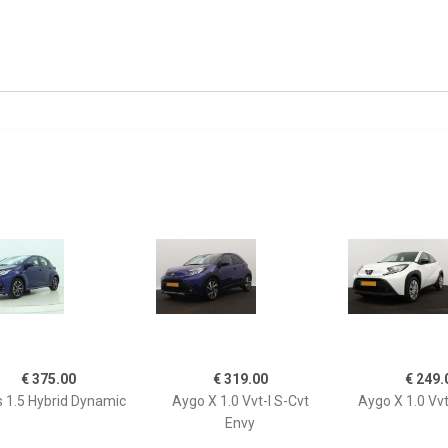
€ 375.00
€ 319.00
€ 249.
s 1.5 Hybrid Dynamic
Aygo X 1.0 Vvt-I S-Cvt
Aygo X 1.0 Vvt
Envy