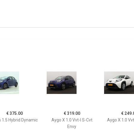
€ 375.00
€ 319.00
€ 249.
s 1.5 Hybrid Dynamic
Aygo X 1.0 Vvt-I S-Cvt
Aygo X 1.0 Vvt
Envy