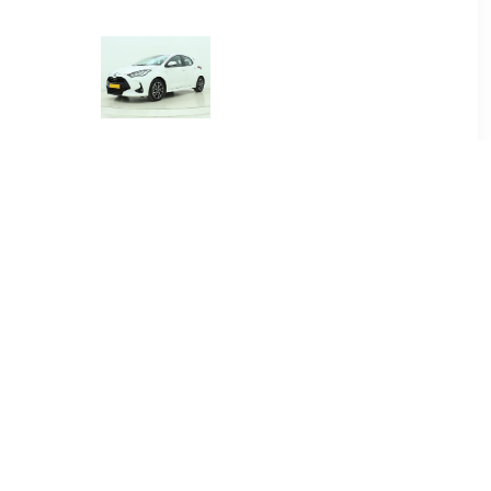
00
€ 384.00
.5 Hybrid
Yaris 1.5 Hybrid Dynamic
re
00
€ 415.00
.5 Hybrid
Yaris Cross 1.5 Hybrid