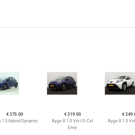
€ 375.00
€ 319.00
€ 249.
s 1.5 Hybrid Dynamic
Aygo X 1.0 Vvt-I S-Cvt
Aygo X 1.0 Vvt
Envy