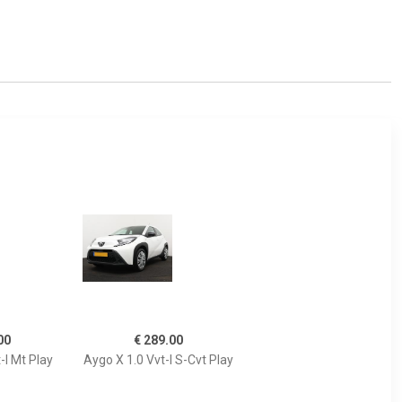
00
€ 289.00
-I Mt Play
Aygo X 1.0 Vvt-I S-Cvt Play