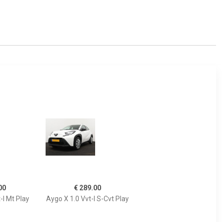
00
€ 289.00
-I Mt Play
Aygo X 1.0 Vvt-I S-Cvt Play