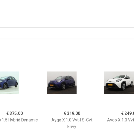
€ 375.00
€ 319.00
€ 249.
s 1.5 Hybrid Dynamic
Aygo X 1.0 Vvt-I S-Cvt
Aygo X 1.0 Vvt
Envy